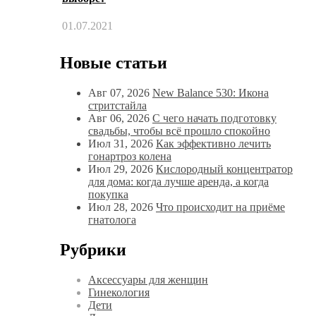
01.07.2021
Новые статьи
Авг 07, 2026
New Balance 530: Икона
стритстайла
Авг 06, 2026
С чего начать подготовку
свадьбы, чтобы всё прошло спокойно
Июл 31, 2026
Как эффективно лечить
гонартроз колена
Июл 29, 2026
Кислородный концентратор
для дома: когда лучше аренда, а когда
покупка
Июл 28, 2026
Что происходит на приёме
гнатолога
Рубрики
Аксессуары для женщин
Гинекология
Дети