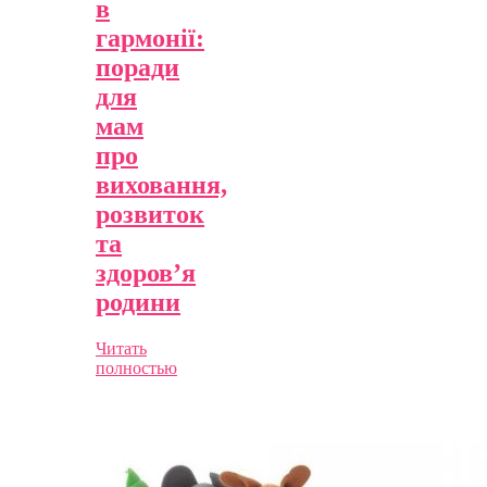
в
гармонії:
поради
для
мам
про
виховання,
розвиток
та
здоров’я
родини
Читать
полностью