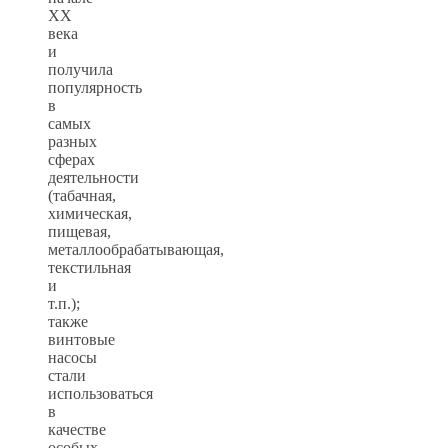
XX
века
и
получила
популярность
в
самых
разных
сферах
деятельности
(табачная,
химическая,
пищевая,
металлообрабатывающая,
текстильная
и
т.п.);
также
винтовые
насосы
стали
использоваться
в
качестве
особых