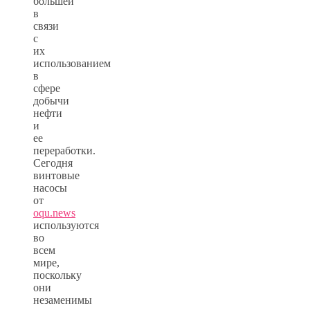
большей
в
связи
с
их
использованием
в
сфере
добычи
нефти
и
ее
переработки.
Сегодня
винтовые
насосы
от
oqu.news
используются
во
всем
мире,
поскольку
они
незаменимы