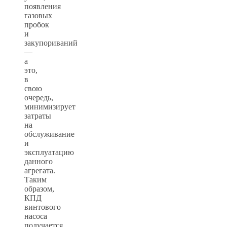
появления
газовых
пробок
и
закупориваний
—
а
это,
в
свою
очередь,
минимизирует
затраты
на
обслуживание
и
эксплуатацию
данного
агрегата.
Таким
образом,
КПД
винтового
насоса
получается