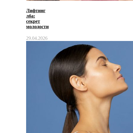
Лифтинг
лба:
секрет
молодости
29.04.2026