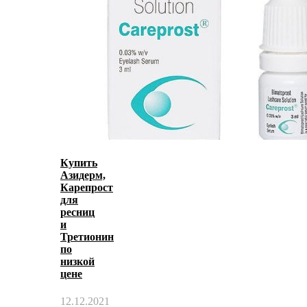
Купить
Азидерм,
Карепрост
для
ресниц
и
Третионин
по
низкой
цене
12.12.2021