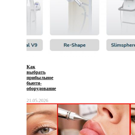
Как
выбрать
прибыльное
бьюти-
оборудование
21.05.2026