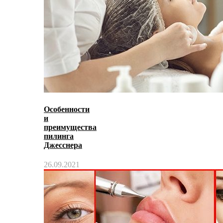
Особенности
и
преимущества
пилинга
Джесснера
26.09.2021