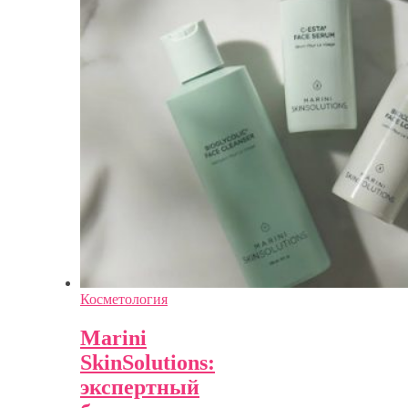
Косметология
Marini
SkinSolutions:
экспертный