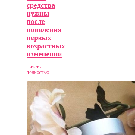
средства
нужны
после
появления
первых
возрастных
изменений
Читать
полностью