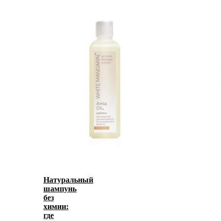
Натуральный
шампунь
без
химии:
где