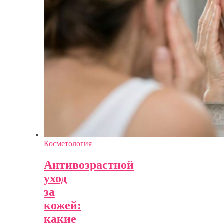
Косметология
Антивозрастной
уход
за
кожей:
какие