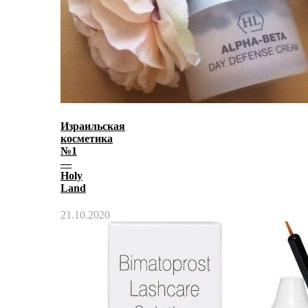
Израильская
косметика
№1
—
Holy
Land
21.10.2020