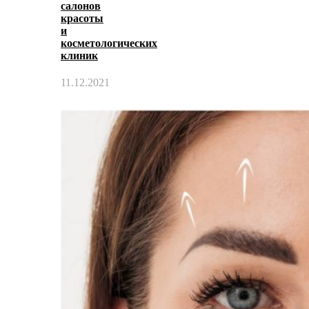
салонов
красоты
и
косметологических
клиник
11.12.2021