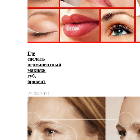
Где
сделать
перманентный
макияж
губ,
бровей?
22.08.2021