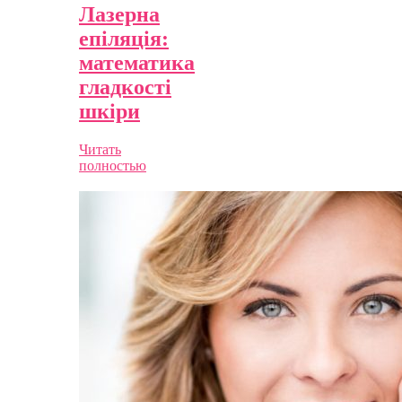
Лазерна
епіляція:
математика
гладкості
шкіри
Читать
полностью