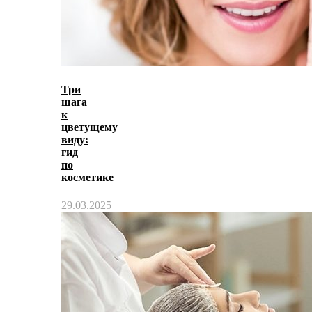
Три
шага
к
цветущему
виду:
гид
по
косметике
29.03.2025