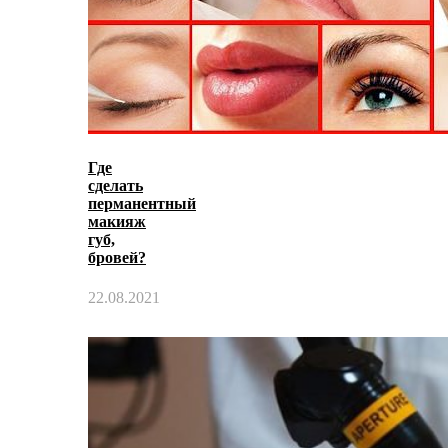
Где
сделать
перманентный
макияж
губ,
бровей?
22.08.2021