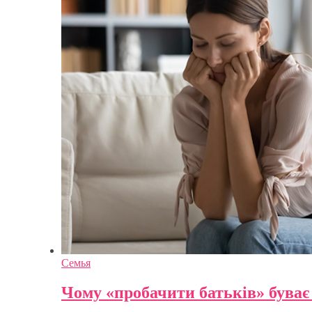
Семья
Чому «пробачити батьків» буває