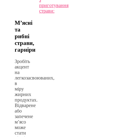
приготування
страви:
М’ясні
та
рибні
страви,
гарніри
Зробіть
акцент
на
легкозасвоюваних,
в
міру
жирних
продуктах.
Відварене
або
запечене
м’ясо
може
стати