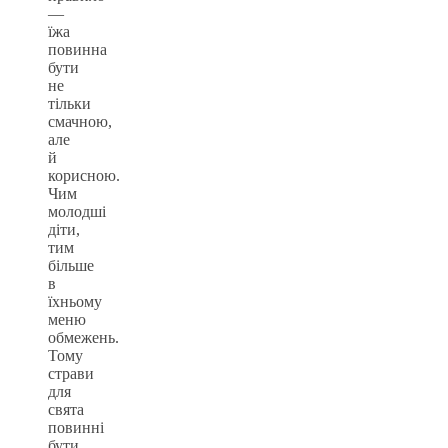
—
їжа
повинна
бути
не
тільки
смачною,
але
й
корисною.
Чим
молодші
діти,
тим
більше
в
їхньому
меню
обмежень.
Тому
страви
для
свята
повинні
бути