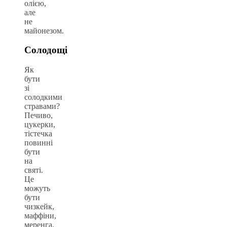
олією,
але
не
майонезом.
Солодощі
Як
бути
зі
солодкими
стравами?
Печиво,
цукерки,
тістечка
повинні
бути
на
святі.
Це
можуть
бути
чизкейк,
маффіни,
меренга,