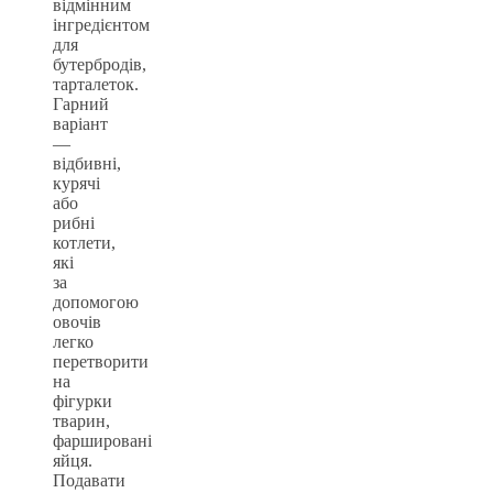
відмінним
інгредієнтом
для
бутербродів,
тарталеток.
Гарний
варіант
—
відбивні,
курячі
або
рибні
котлети,
які
за
допомогою
овочів
легко
перетворити
на
фігурки
тварин,
фаршировані
яйця.
Подавати