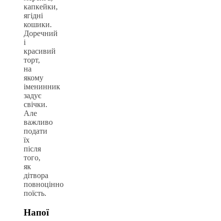
капкейки,
ягідні
кошики.
Доречний
і
красивий
торт,
на
якому
іменинник
задує
свічки.
Але
важливо
подати
їх
після
того,
як
дітвора
повноцінно
поїсть.
Напої