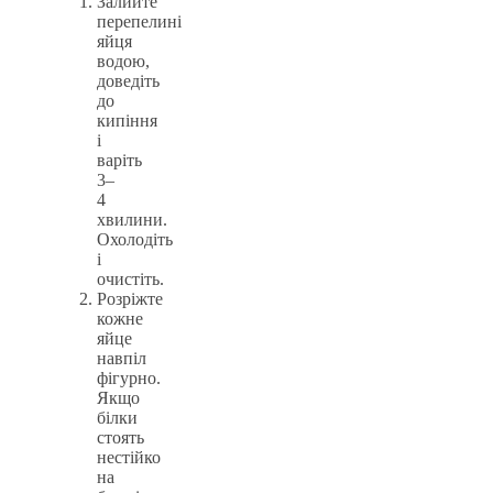
Залийте
перепелині
яйця
водою,
доведіть
до
кипіння
і
варіть
3–
4
хвилини.
Охолодіть
і
очистіть.
Розріжте
кожне
яйце
навпіл
фігурно.
Якщо
білки
стоять
нестійко
на