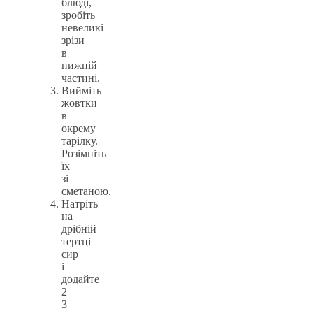
блюді,
зробіть
невеликі
зрізи
в
нижній
частині.
Вийміть
жовтки
в
окрему
тарілку.
Розімніть
їх
зі
сметаною.
Натріть
на
дрібній
тертці
сир
і
додайте
2–
3