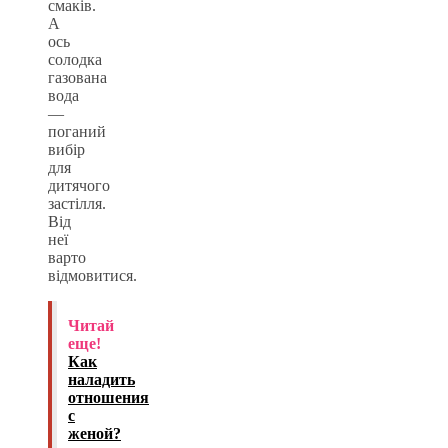
смаків.
А
ось
солодка
газована
вода
—
поганий
вибір
для
дитячого
застілля.
Від
неї
варто
відмовитися.
Читай
еще!
Как
наладить
отношения
с
женой?