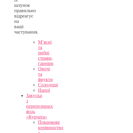
шлунок
правильно
відреагує
на
ваші
частування.
М’ясні
та
рибні
страви,
гарніри
Овочі
та
фрукти
Солодощі
Напої
Закуска
з
перепелиних
яєць
«Курчата»
Покрокове
керівництво
з