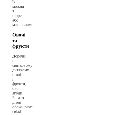
їх
можна
з
пюре
або
макаронами.
Овочі
та
фрукти
Доречні
на
святковому
дитячому
столі
і
фрукти,
овочі,
ягоди.
Багато
дітей
обожнюють
свіжі