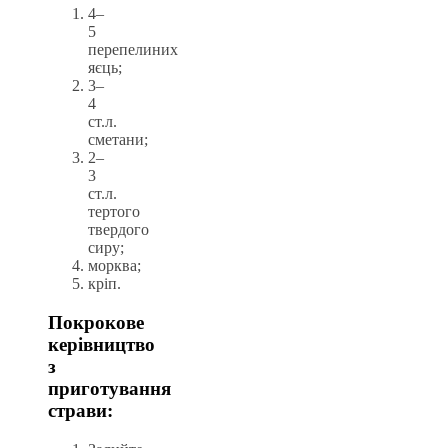
4–
5
перепелиних
яєць;
3–
4
ст.л.
сметани;
2–
3
ст.л.
тертого
твердого
сиру;
морква;
кріп.
Покрокове
керівництво
з
приготування
страви: