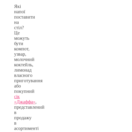
Які
напої
поставити
на
стіл?
Це
можуть
бути
компот,
узвар,
молочний
коктейль,
лимонад
власного
приготування
або
покупний
сік
«Джаффа»
,
представлений
в
продажу
в
асортименті