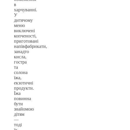
в
харчуванні.
У
дитячому
меню
виключені
копченості,
приготовані
напівфабрикати,
занадто
кисла,
гостра
та
солона
їжа,
екзотичні
продукти.
Їжа
повинна
бути
знайомою
дітям
—
тоді
їх