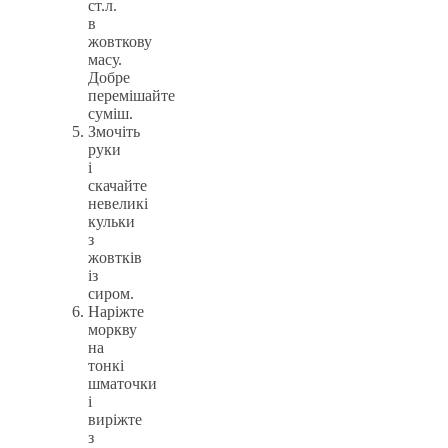
ст.л.
в
жовткову
масу.
Добре
перемішайте
суміш.
Змочіть
руки
і
скачайте
невеликі
кульки
з
жовтків
із
сиром.
Наріжте
моркву
на
тонкі
шматочки
і
виріжте
з