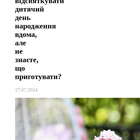
відсвяткувати
дитячий
день
народження
вдома,
але
не
знаєте,
що
приготувати?
27.07.2024