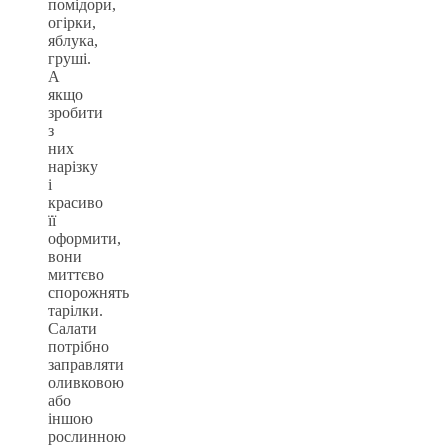
помідори,
огірки,
яблука,
груші.
А
якщо
зробити
з
них
нарізку
і
красиво
її
оформити,
вони
миттєво
спорожнять
тарілки.
Салати
потрібно
заправляти
оливковою
або
іншою
рослинною