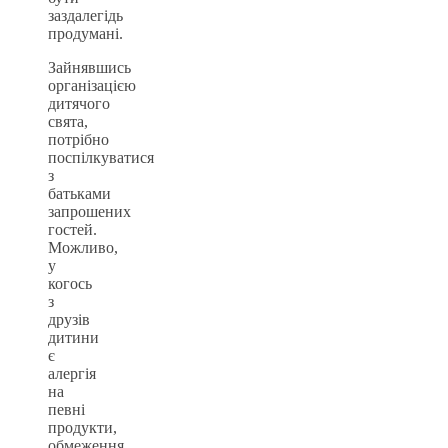
заздалегідь
продумані.
Зайнявшись
організацією
дитячого
свята,
потрібно
поспілкуватися
з
батьками
запрошених
гостей.
Можливо,
у
когось
з
друзів
дитини
є
алергія
на
певні
продукти,
обмеження