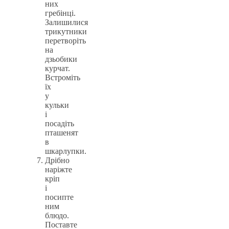
них
гребінці.
Залишилися
трикутники
перетворіть
на
дзьобики
курчат.
Встроміть
їх
у
кульки
і
посадіть
пташенят
в
шкарлупки.
Дрібно
наріжте
кріп
і
посипте
ним
блюдо.
Поставте