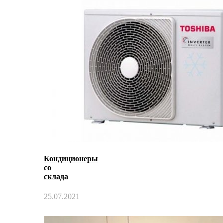
Кондиционеры
со
склада
25.07.2021