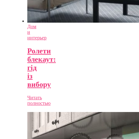
Дом
и
интерьер
Ролети
блекаут:
гід
із
вибору
Читать
полностью