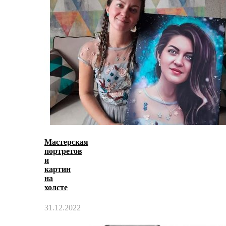
Мастерская
портретов
и
картин
на
холсте
31.12.2022