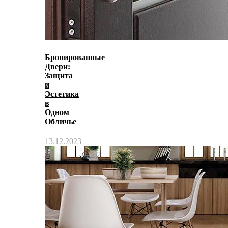
Бронированные
Двери:
Защита
и
Эстетика
в
Одном
Обличье
13.12.2023