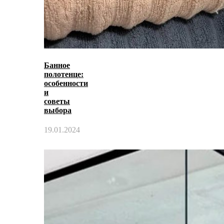
Банное
полотенце:
особенности
и
советы
выбора
19.01.2024