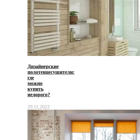
Дизайнерские
полотенцесушители:
где
можно
купить
недорого?
29.11.2022