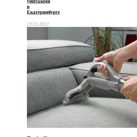
унитазами
в
Екатеринбурге
23.03.2022