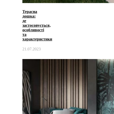
Терасна
дошка:
де
застосовується,
особливості
та
характеристики
21.07.2023