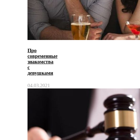
Про
современные
знакомства
с
девушками
04.03.2021