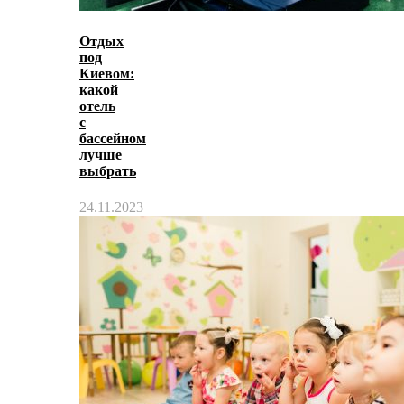
Отдых
под
Киевом:
какой
отель
с
бассейном
лучше
выбрать
24.11.2023