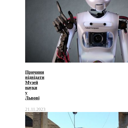
Причини
відвідати
Музей
науки
у
Львові
21.11.2023