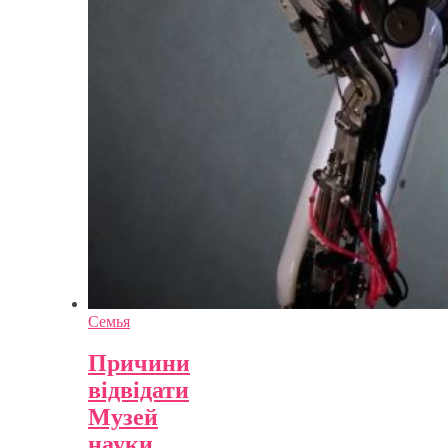
Семья
Причини
відвідати
Музей
науки