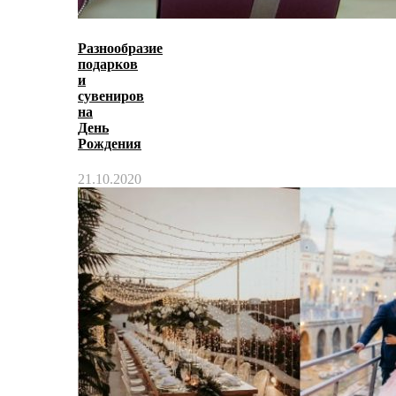
Разнообразие
подарков
и
сувениров
на
День
Рождения
21.10.2020