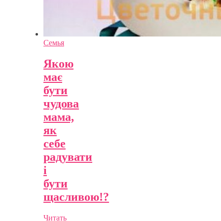
Семья
Якою
має
бути
чудова
мама,
як
себе
радувати
і
бути
щасливою!?
Читать