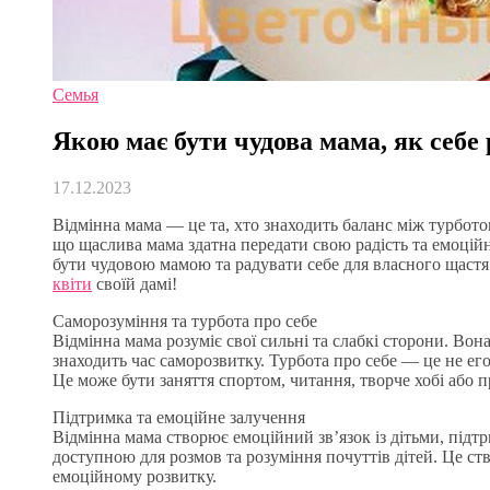
Семья
Якою має бути чудова мама, як себе
17.12.2023
Відмінна мама — це та, хто знаходить баланс між турбото
що щаслива мама здатна передати свою радість та емоційн
бути чудовою мамою та радувати себе для власного щастя
квіти
своїй дамі!
Саморозуміння та турбота про себе
Відмінна мама розуміє свої сильні та слабкі сторони. Вон
знаходить час саморозвитку. Турбота про себе — це не его
Це може бути заняття спортом, читання, творче хобі або п
Підтримка та емоційне залучення
Відмінна мама створює емоційний зв’язок із дітьми, підт
доступною для розмов та розуміння почуттів дітей. Це ст
емоційному розвитку.