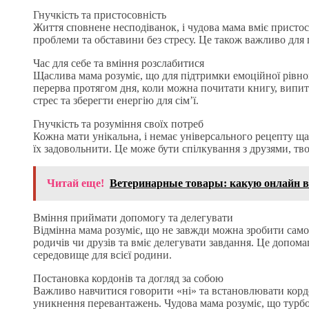
Гнучкість та пристосовність
Життя сповнене несподіванок, і чудова мама вміє пристос
проблеми та обставини без стресу. Це також важливо для п
Час для себе та вміння розслабитися
Щаслива мама розуміє, що для підтримки емоційної рівнов
перерва протягом дня, коли можна почитати книгу, випи
стрес та зберегти енергію для сім’ї.
Гнучкість та розуміння своїх потреб
Кожна мати унікальна, і немає універсального рецепту ща
їх задовольнити. Це може бути спілкування з друзями, тво
Читай еще!
Ветеринарные товары: какую онлайн 
Вміння приймати допомогу та делегувати
Відмінна мама розуміє, що не завжди можна зробити само
родичів чи друзів та вміє делегувати завдання. Це допом
середовище для всієї родини.
Постановка кордонів та догляд за собою
Важливо навчитися говорити «ні» та встановлювати кордон
уникнення перевантажень. Чудова мама розуміє, що турбот