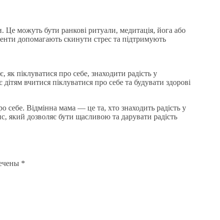
 Це можуть бути ранкові ритуали, медитація, йога або
оменти допомагають скинути стрес та підтримують
, як піклуватися про себе, знаходити радість у
дітям вчитися піклуватися про себе та будувати здорові
о себе. Відмінна мама — це та, хто знаходить радість у
анс, який дозволяє бути щасливою та дарувати радість
мечены
*