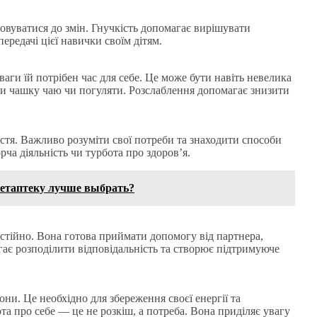
овуватися до змін. Гнучкість допомагає вирішувати
ередачі цієї навички своїм дітям.
аги їй потрібен час для себе. Це може бути навіть невелика
ти чашку чаю чи погуляти. Розслаблення допомагає знизити
стя. Важливо розуміти свої потреби та знаходити способи
рча діяльність чи турбота про здоров’я.
ветаптеку лучше выбрать?
стійно. Вона готова приймати допомогу від партнера,
агає розподілити відповідальність та створює підтримуюче
и. Це необхідно для збереження своєї енергії та
а про себе — це не розкіш, а потреба. Вона приділяє увагу