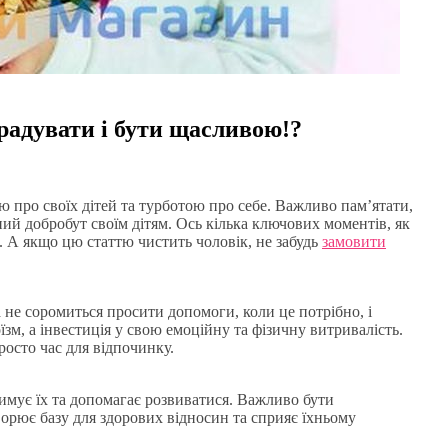
 радувати і бути щасливою!?
ю про своїх дітей та турботою про себе. Важливо пам’ятати,
ий добробут своїм дітям. Ось кілька ключових моментів, як
. А якщо цю статтю чистить чоловік, не забудь
замовити
а не соромиться просити допомоги, коли це потрібно, і
їзм, а інвестиція у свою емоційну та фізичну витривалість.
росто час для відпочинку.
римує їх та допомагає розвиватися. Важливо бути
ворює базу для здорових відносин та сприяє їхньому