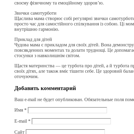
своєму фізичному та емоційному здоров’ю.
Звички самотурботи
Щаслива мама створює собі регулярні звички самотурботи.
просто час для самостійного спілкування із собою. Ці м
внутрішню гармонію.
Приклад для дітей
Чудова мама є прикладом для своїх дітей. Вона демонструє
повсякденних моментах та долати труднощі. Це допомагає 
стосунки з навколишнім світом.
Щастя материнства — це турбота про дітей, а й турбота пр
своїх дітях, але також вміє тішити себе. Це здоровий бал
оточуючим.
Добавить комментарий
Ваш e-mail не будет опубликован.
Обязательные поля по
Имя
*
E-mail
*
Сайт