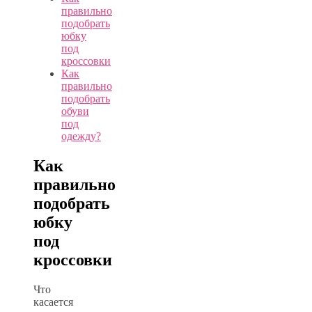
правильно
подобрать
юбку
под
кроссовки
Как
правильно
подобрать
обуви
под
одежду?
Как
правильно
подобрать
юбку
под
кроссовки
Что
касается