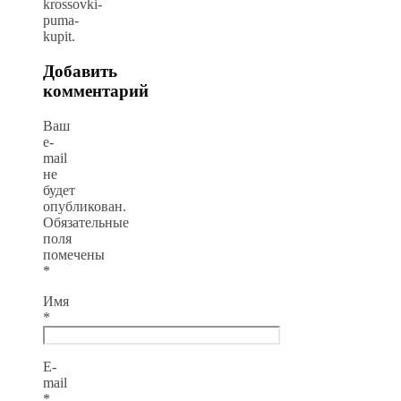
krossovki-
puma-
kupit.
Добавить
комментарий
Ваш
e-
mail
не
будет
опубликован.
Обязательные
поля
помечены
*
Имя
*
E-
mail
*