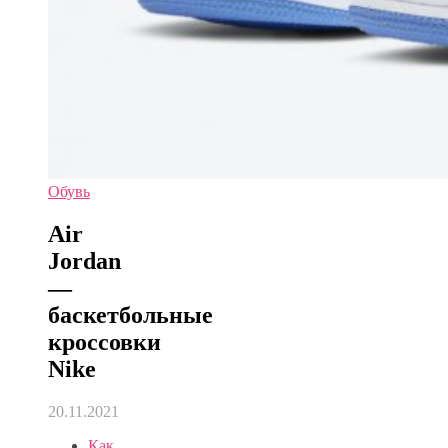
Обувь
Air
Jordan
—
баскетбольные
кроссовки
Nike
20.11.2021
Как