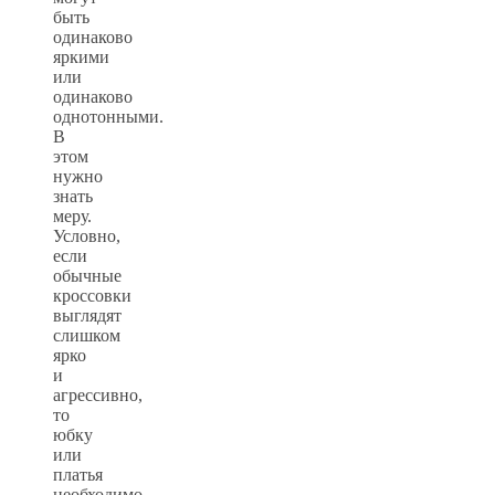
быть
одинаково
яркими
или
одинаково
однотонными.
В
этом
нужно
знать
меру.
Условно,
если
обычные
кроссовки
выглядят
слишком
ярко
и
агрессивно,
то
юбку
или
платья
необходимо