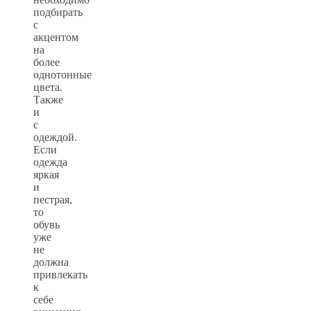
подбирать
с
акцентом
на
более
однотонные
цвета.
Также
и
с
одеждой.
Если
одежда
яркая
и
пестрая,
то
обувь
уже
не
должна
привлекать
к
себе