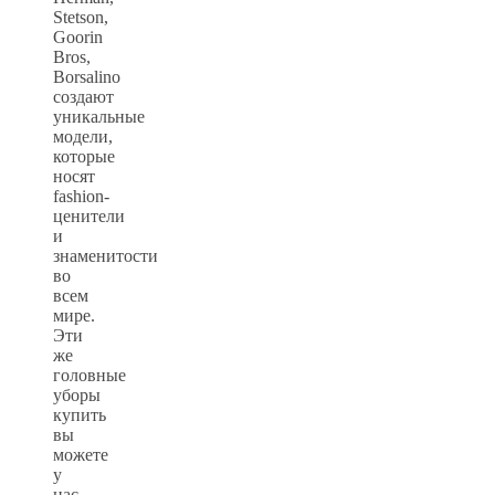
Stetson,
Goorin
Bros,
Borsalino
создают
уникальные
модели,
которые
носят
fashion-
ценители
и
знаменитости
во
всем
мире.
Эти
же
головные
уборы
купить
вы
можете
у
нас.