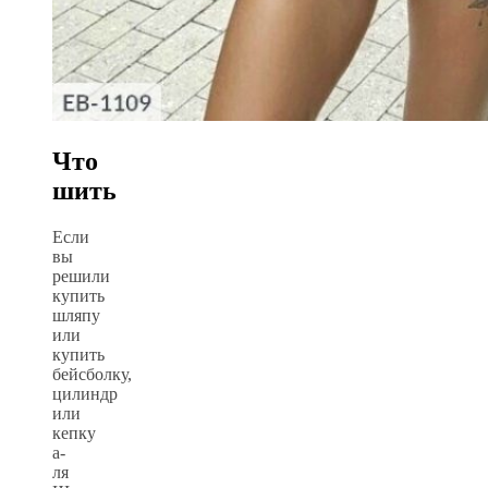
Что
шить
Если
вы
решили
купить
шляпу
или
купить
бейсболку,
цилиндр
или
кепку
а-
ля