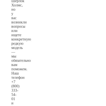
Шерлок
Холмс,
но
у
вас
возникли
вопросы
или
ищете
конкретную
редкую
модель
—
мы
обязательно
вам
поможем.
Наш
телефон
+7
(800)
333-
54-
01
и