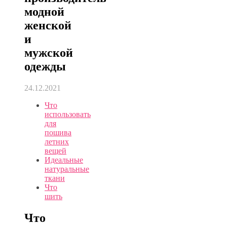
модной
женской
и
мужской
одежды
24.12.2021
Что
использовать
для
пошива
летних
вещей
Идеальные
натуральные
ткани
Что
шить
Что