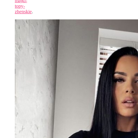
majki-
topy-
zhenskie
.