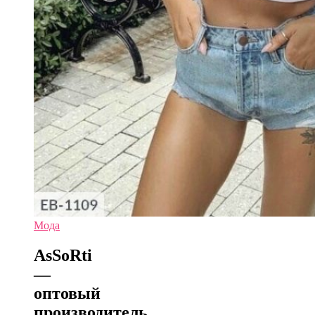
Мода
АsSoRti
—
оптовый
производитель