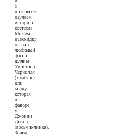
и
с
интересом
изучаем
историю
костюма.
Можем
навскидку
назвать
любимый
фасон
шляпы
Уинстона
Черчилля
(хомбург)
или
кепку,
которая
в
фаворе
у
Джонни
Деппа
(восьмиклинка).
Знаем,