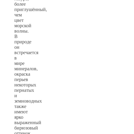
более
приглушённый,
чем
цвет
морской
волны.
В
природе
он
встречается
в
мире
минералов,
окраска
перьев
некоторых
пернатых
и
земноводных
также
имеют
ярко
выраженный
бирюзовый
оттенок.