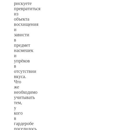
рискуете
превратиться
из
объекта
восхищения
и
зависти
в
предмет
насмешек
и
упрёков
в
отсутствии
вкуса.
Что
же
необходимо
учитывать
тем,
у
кого
в
гардеробе
поселилось