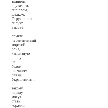
тканями,
кружевом,
гипюром,
шёлком.
Струящийся
силуэт
вызовет
в
памяти
переменчивый
морской
бриз,
капризную
волну
на
белом
песчаном
пляже.
Украшениями
к
такому
наряду
могут
стать
кораллы