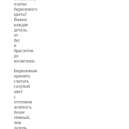
платье
бирюзового
цвета?
Важна
каждая
деталь,
от
бус
и
браслетов
до
косметики.
Бирюзовым
принято
считать
голубой
цвет
с
оттенком
зелёного,
более
тёмный,
чем
лазурь,