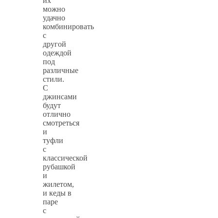
их
можно
удачно
комбинировать
с
другой
одеждой
под
различные
стили.
С
джинсами
будут
отлично
смотреться
и
туфли
с
классической
рубашкой
и
жилетом,
и кеды в
паре
с