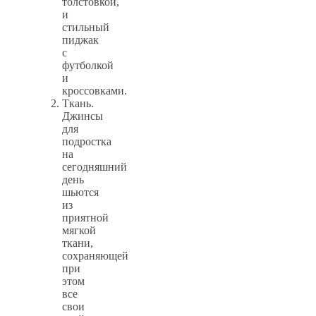
толстовкой,
и
стильный
пиджак
с
футболкой
и
кроссовками.
Ткань.
Джинсы
для
подростка
на
сегодняшний
день
шьются
из
приятной
мягкой
ткани,
сохраняющей
при
этом
все
свои