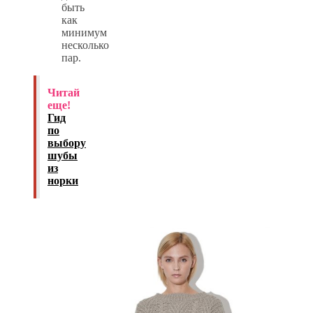
быть
как
минимум
несколько
пар.
Читай
еще!
Гид
по
выбору
шубы
из
норки