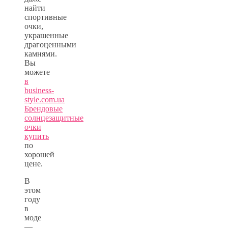
найти
спортивные
очки,
украшенные
драгоценными
камнями.
Вы
можете
в
business-
style.com.ua
Брендовые
солнцезащитные
очки
купить
по
хорошей
цене.
В
этом
году
в
моде
—