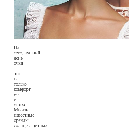
На
сегодняшний
день
очки
–
это
не
только
комфорт,
но
и
статус.
Многие
известные
бренды
солнцезащитных