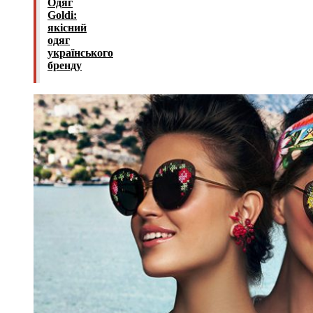
Одяг
Goldi:
якісний
одяг
українського
бренду