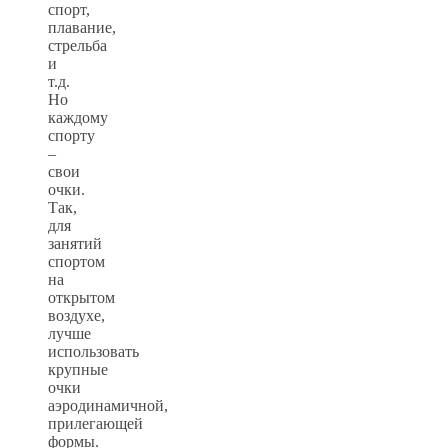
спорт,
плавание,
стрельба
и
т.д.
Но
каждому
спорту
–
свои
очки.
Так,
для
занятий
спортом
на
открытом
воздухе,
лучше
использовать
крупные
очки
аэродинамичной,
прилегающей
формы.