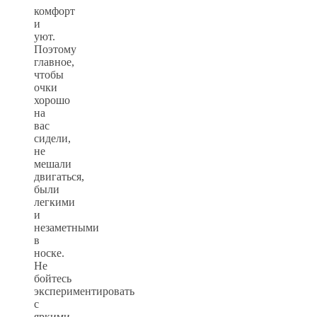
комфорт
и
уют.
Поэтому
главное,
чтобы
очки
хорошо
на
вас
сидели,
не
мешали
двигаться,
были
легкими
и
незаметными
в
носке.
Не
бойтесь
экспериментировать
с
яркими,