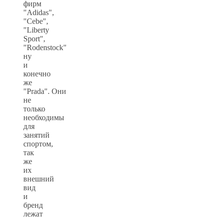
фирм
"Adidas",
"Cebe",
"Liberty
Sport",
"Rodenstock"
ну
и
конечно
же
"Prada". Они
не
только
необходимы
для
занятий
спортом,
так
же
их
внешний
вид
и
бренд
лежат