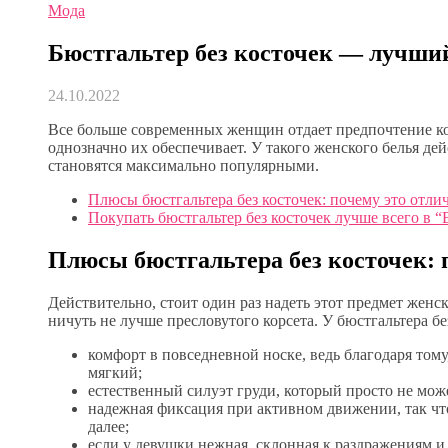
Мода
Бюстгальтер без косточек — лучш
24.10.2022
Все больше современных женщин отдает предпочтение к
однозначно их обеспечивает. У такого женского белья д
становятся максимально популярными.
Плюсы бюстгальтера без косточек: почему это отли
Покупать бюстгальтер без косточек лучше всего в 
Плюсы бюстгальтера без косточек: 
Действительно, стоит один раз надеть этот предмет женско
ничуть не лучше пресловутого корсета. У бюстгальтера бе
комфорт в повседневной носке, ведь благодаря тому
мягкий;
естественный силуэт груди, который просто не мож
надежная фиксация при активном движении, так что
далее;
если у девушки нежная, склонная к раздражениям и 