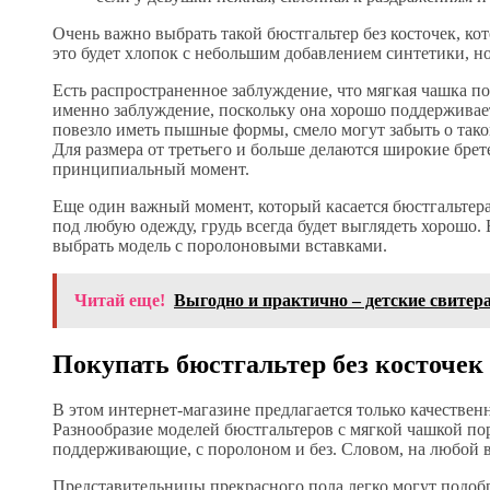
Очень важно выбрать такой бюстгальтер без косточек, ко
это будет хлопок с небольшим добавлением синтетики, н
Есть распространенное заблуждение, что мягкая чашка по
именно заблуждение, поскольку она хорошо поддерживает
повезло иметь пышные формы, смело могут забыть о тако
Для размера от третьего и больше делаются широкие брет
принципиальный момент.
Еще один важный момент, который касается бюстгальтера 
под любую одежду, грудь всегда будет выглядеть хорошо.
выбрать модель с поролоновыми вставками.
Читай еще!
Выгодно и практично – детские свитер
Покупать бюстгальтер без косточек
В этом интернет-магазине предлагается только качественн
Разнообразие моделей бюстгальтеров с мягкой чашкой п
поддерживающие, с поролоном и без. Словом, на любой вк
Представительницы прекрасного пола легко могут подобра