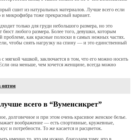
торый сшит из натуральных материалов. Лучше всего если
о и микрофибра тоже прекрасный вариант.
дходит только для груди небольшого размера, но это
 бюст любого размера. Более того, девушки, которым
й проблеме, как красные полоски в самых нежных частях.
ели, чтобы снять нагрузку на спину — и это единственный
с мягкой чашкой, заключается в том, что его можно носить
 Если она меньше, чем хочется женщине, всегда можно
а оптом
 лучше всего в “Вуменсикрет”
ое, долговечное и при этом очень красивое женское белье.
оражает воображение — есть спортивные, кружевные,
ус и потребности. То же касается и расцветок.
ть именно то, что им нужно, благодаря тому, что в