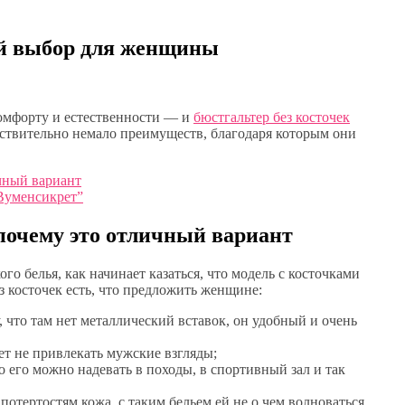
ий выбор для женщины
омфорту и естественности — и
бюстгальтер без косточек
ействительно немало преимуществ, благодаря которым они
чный вариант
“Вуменсикрет”
почему это отличный вариант
го белья, как начинает казаться, что модель с косточками
з косточек есть, что предложить женщине:
, что там нет металлический вставок, он удобный и очень
ет не привлекать мужские взгляды;
 его можно надевать в походы, в спортивный зал и так
потертостям кожа, с таким бельем ей не о чем волноваться.