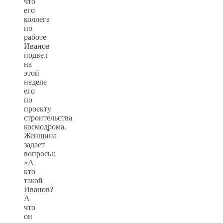
что
его
коллега
по
работе
Иванов
подвел
на
этой
неделе
его
по
проекту
строительства
космодрома.
Женщина
задает
вопросы:
«А
кто
такой
Иванов?
А
что
он