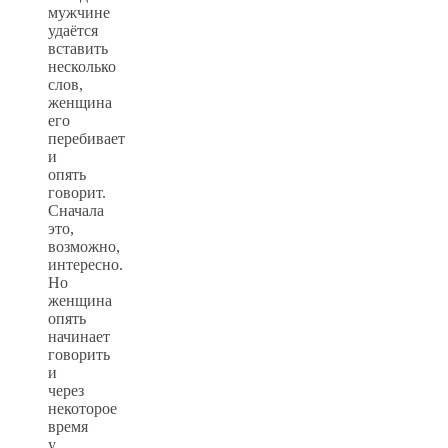
мужчине
удаётся
вставить
несколько
слов,
женщина
его
перебивает
и
опять
говорит.
Сначала
это,
возможно,
интересно.
Но
женщина
опять
начинает
говорить
и
через
некоторое
время
у