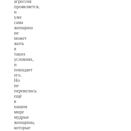
агрессия
проявляется,
и
уже
сама
женщина
не
может
жить
в
таких
условиях,
и
покидает
его.
Но
не
перевелись
ещё
в
нашем
мире
мудрые
женщины,
которые