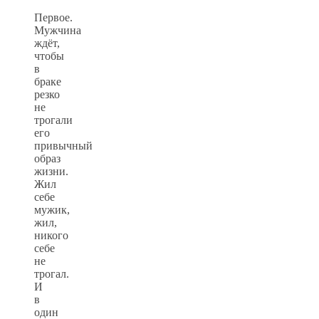
Первое.
Мужчина
ждёт,
чтобы
в
браке
резко
не
трогали
его
привычный
образ
жизни.
Жил
себе
мужик,
жил,
никого
себе
не
трогал.
И
в
один