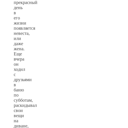
прекрасный
день
в
его
жизни
появляется
невеста,
или
даже
жена.
Еще
вчера
он
ходил
с
друзьями
в
баню
по
субботам,
раскидывал
свои
вещи
на
диване,