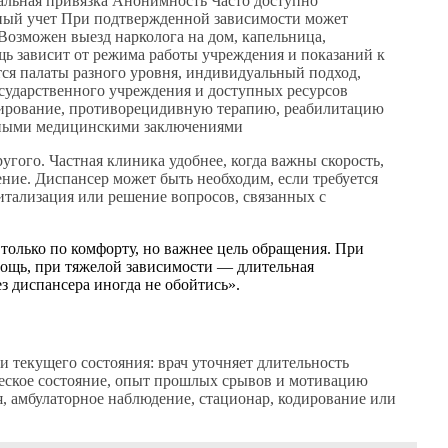
альная привязка Анонимность Часто доступно
рный учет При подтвержденной зависимости может
озможен выезд нарколога на дом, капельница,
щь зависит от режима работы учреждения и показаний к
я палаты разного уровня, индивидуальный подход,
сударственного учреждения и доступных ресурсов
ирование, противорецидивную терапию, реабилитацию
ьными медицинскими заключениями
ругого. Частная клиника удобнее, когда важны скорость,
ние. Диспансер может быть необходим, если требуется
итализация или решение вопросов, связанных с
только по комфорту, но важнее цель обращения. При
мощь, при тяжелой зависимости — длительная
з диспансера иногда не обойтись».
и текущего состояния: врач уточняет длительность
ческое состояние, опыт прошлых срывов и мотивацию
я, амбулаторное наблюдение, стационар, кодирование или