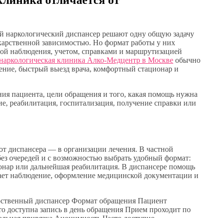
й наркологический диспансер решают одну общую задачу
карственной зависимостью. Но формат работы у них
мой наблюдения, учетом, справками и маршрутизацией
 наркологическая клиника Алко-Медцентр в Москве
обычно
ение, быстрый выезд врача, комфортный стационар и
ия пациента, цели обращения и того, какая помощь нужна
ние, реабилитация, госпитализация, получение справки или
от диспансера — в организации лечения. В частной
ез очередей и с возможностью выбрать удобный формат:
ционар или дальнейшая реабилитация. В диспансере помощь
чает наблюдение, оформление медицинской документации и
рственный диспансер Формат обращения Пациент
то доступна запись в день обращения Прием проходит по