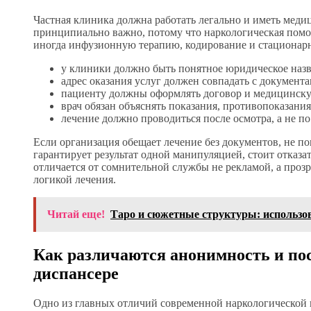
Частная клиника должна работать легально и иметь мед
принципиально важно, потому что наркологическая помо
иногда инфузионную терапию, кодирование и стационарн
у клиники должно быть понятное юридическое назв
адрес оказания услуг должен совпадать с документа
пациенту должны оформлять договор и медицинск
врач обязан объяснять показания, противопоказани
лечение должно проводиться после осмотра, а не по
Если организация обещает лечение без документов, не п
гарантирует результат одной манипуляцией, стоит отказ
отличается от сомнительной службы не рекламой, а проз
логикой лечения.
Читай еще!
Таро и сюжетные структуры: использов
Как различаются анонимность и пос
диспансере
Одно из главных отличий современной наркологической к