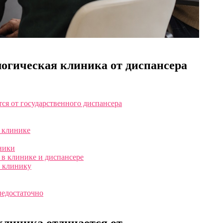
логическая клиника от диспансера
ся от государственного диспансера
й клинике
ники
 в клинике и диспансере
ю клинику
недостаточно
клиника отличается от