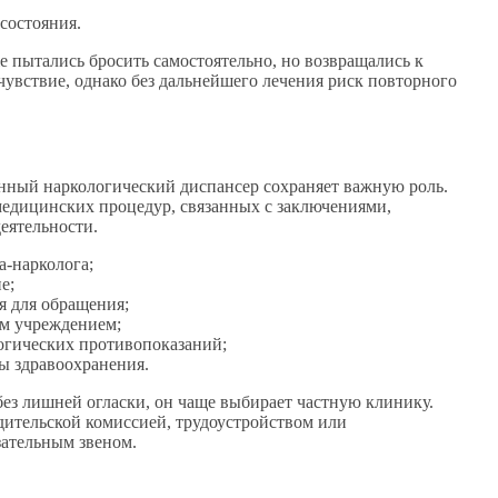
состояния.
е пытались бросить самостоятельно, но возвращались к
увствие, однако без дальнейшего лечения риск повторного
нный наркологический диспансер сохраняет важную роль.
медицинских процедур, связанных с заключениями,
еятельности.
-нарколога;
е;
я для обращения;
им учреждением;
огических противопоказаний;
ы здравоохранения.
без лишней огласки, он чаще выбирает частную клинику.
дительской комиссией, трудоустройством или
ательным звеном.