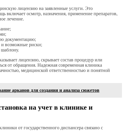
ицинскую лицензию на заявленные услуги. Это
щь включает осмотр, назначения, применение препаратов,
ое лечение.
ание;
ми;
ую документацию;
я и возможные риски;
 шаблону.
оказывает лицензию, скрывает состав процедур или
аться от обращения. Надежная современная клиника
рачностью, медицинской ответственностью и понятной
ание арканов для создания и анализа сюжетов
тановка на учет в клинике и
линики от государственного диспансера связано с