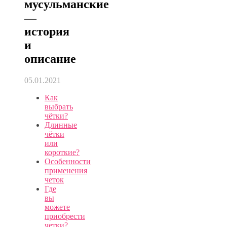
мусульманские
—
история
и
описание
05.01.2021
Как
выбрать
чётки?
Длинные
чётки
или
короткие?
Особенности
применения
четок
Где
вы
можете
приобрести
четки?