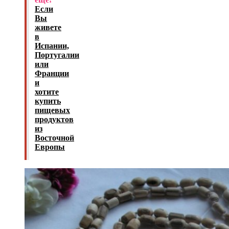
Если
Вы
живете
в
Испании,
Португалии
или
Франции
и
хотите
купить
пищевых
продуктов
из
Восточной
Европы