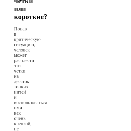
чётки
или
короткие?
Попав
в
критическую
ситуацию,
человек
может
расплести
эти
четки
на
десяток
тонких
нитей
и
воспользоваться
ими
как
очень
крепкой,
не