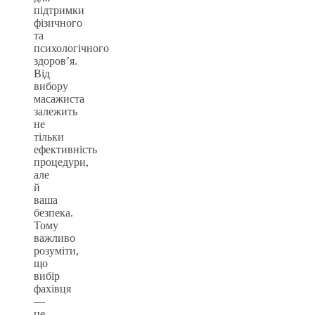
підтримки
фізичного
та
психологічного
здоров’я.
Від
вибору
масажиста
залежить
не
тільки
ефективність
процедури,
але
й
ваша
безпека.
Тому
важливо
розуміти,
що
вибір
фахівця
—
це