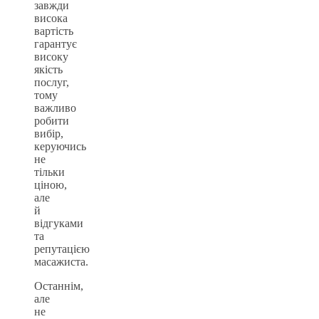
завжди
висока
вартість
гарантує
високу
якість
послуг,
тому
важливо
робити
вибір,
керуючись
не
тільки
ціною,
але
й
відгуками
та
репутацією
масажиста.
Останнім,
але
не