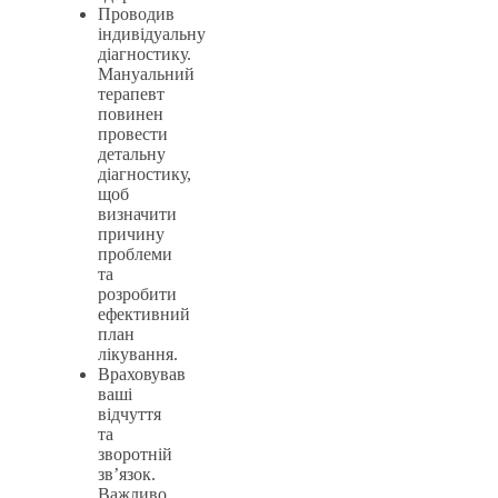
Проводив
індивідуальну
діагностику.
Мануальний
терапевт
повинен
провести
детальну
діагностику,
щоб
визначити
причину
проблеми
та
розробити
ефективний
план
лікування.
Враховував
ваші
відчуття
та
зворотній
зв’язок.
Важливо,