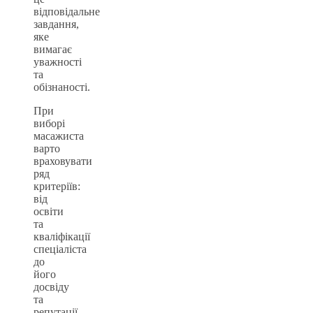
відповідальне
завдання,
яке
вимагає
уважності
та
обізнаності.
При
виборі
масажиста
варто
враховувати
ряд
критеріїв:
від
освіти
та
кваліфікації
спеціаліста
до
його
досвіду
та
репутації