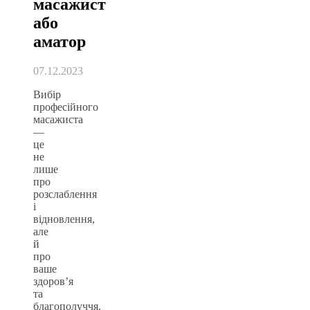
масажист
або
аматор
07.12.2023
Вибір
професійного
масажиста
—
це
не
лише
про
розслаблення
і
відновлення,
але
й
про
ваше
здоров’я
та
благополуччя.