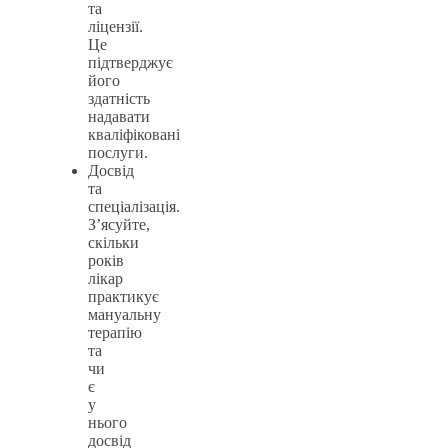
та
ліцензії.
Це
підтверджує
його
здатність
надавати
кваліфіковані
послуги.
Досвід
та
спеціалізація.
З’ясуйте,
скільки
років
лікар
практикує
мануальну
терапію
та
чи
є
у
нього
досвід