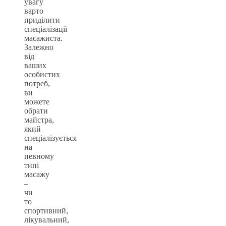
увагу
варто
приділити
спеціалізації
масажиста.
Залежно
від
ваших
особистих
потреб,
ви
можете
обрати
майстра,
який
спеціалізується
на
певному
типі
масажу
–
чи
то
спортивний,
лікувальний,