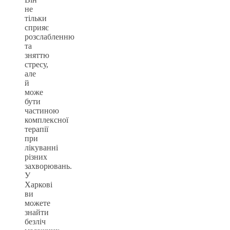
не
тільки
сприяє
розслабленню
та
зняттю
стресу,
але
й
може
бути
частиною
комплексної
терапії
при
лікуванні
різних
захворювань.
У
Харкові
ви
можете
знайти
безліч