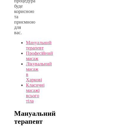
процедура
буде
корисною
та
приємною
для
вас.
Мануальний
терапевт
Професійний
масаж
Лікувальний
масаж
в
Харкові
Класичні
масажі
всього
тіла
Мануальний
терапевт