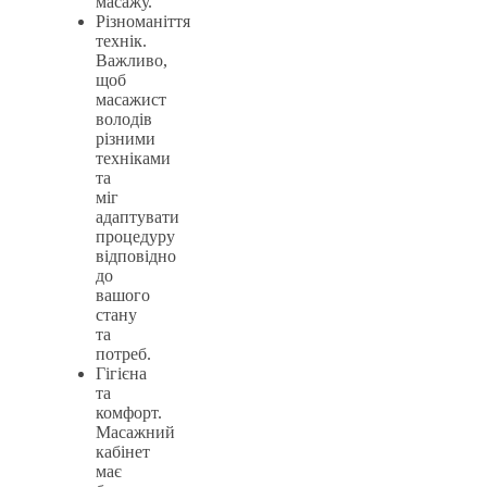
масажу.
Різноманіття
технік.
Важливо,
щоб
масажист
володів
різними
техніками
та
міг
адаптувати
процедуру
відповідно
до
вашого
стану
та
потреб.
Гігієна
та
комфорт.
Масажний
кабінет
має