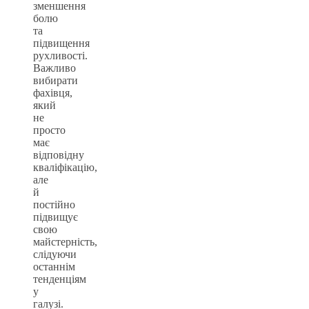
зменшення
болю
та
підвищення
рухливості.
Важливо
вибирати
фахівця,
який
не
просто
має
відповідну
кваліфікацію,
але
й
постійно
підвищує
свою
майстерність,
слідуючи
останнім
тенденціям
у
галузі.