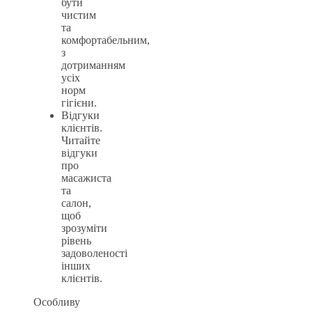
бути
чистим
та
комфортабельним,
з
дотриманням
усіх
норм
гігієни.
Відгуки
клієнтів.
Читайте
відгуки
про
масажиста
та
салон,
щоб
зрозуміти
рівень
задоволеності
інших
клієнтів.
Особливу