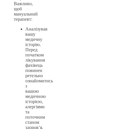
Важливо,
щоб
мануальний
терапевт:
Аналізував
вашу
медичну
історію.
Перед
початком
лікування
фахівець
повинен
ретельно
ознайомитись
з
вашою
медичною
історією,
алергіями
та
поточним
станом
здоров’я.