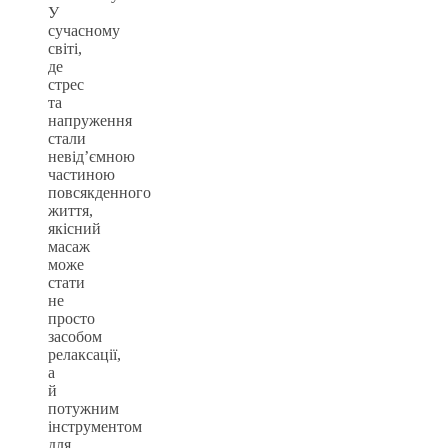
У
сучасному
світі,
де
стрес
та
напруження
стали
невід’ємною
частиною
повсякденного
життя,
якісний
масаж
може
стати
не
просто
засобом
релаксації,
а
й
потужним
інструментом
для