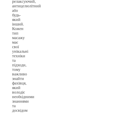
релаксуючий,
антицелюлітний
або
будь-
який
інший.
Кожен
тип
масажу
має
свої
унікальні
техніки
та
підходи,
тому
важливо
знайти
фахівця,
який
володіє
необхідними
знаннями
та
досвідом