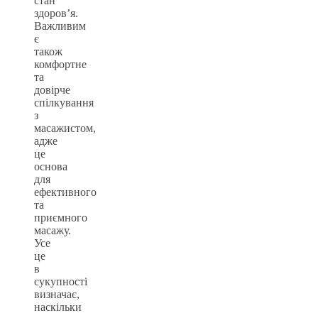
стан
здоров’я.
Важливим
є
також
комфортне
та
довірче
спілкування
з
масажистом,
адже
це
основа
для
ефективного
та
приємного
масажу.
Усе
це
в
сукупності
визначає,
наскільки