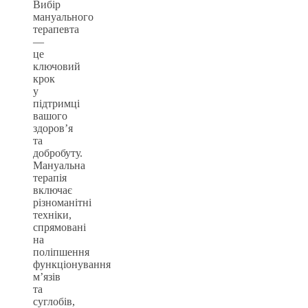
Вибір
мануального
терапевта
—
це
ключовий
крок
у
підтримці
вашого
здоров’я
та
добробуту.
Мануальна
терапія
включає
різноманітні
техніки,
спрямовані
на
поліпшення
функціонування
м’язів
та
суглобів,