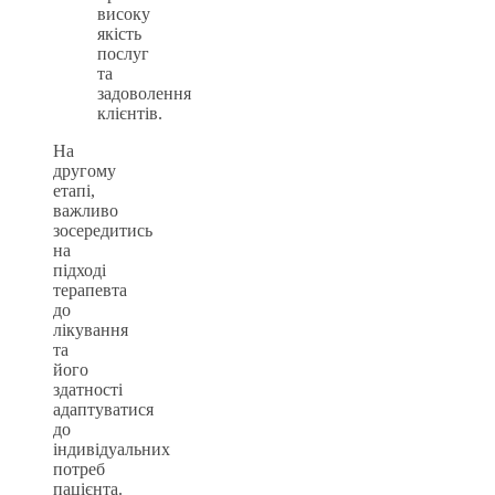
високу
якість
послуг
та
задоволення
клієнтів.
На
другому
етапі,
важливо
зосередитись
на
підході
терапевта
до
лікування
та
його
здатності
адаптуватися
до
індивідуальних
потреб
пацієнта.