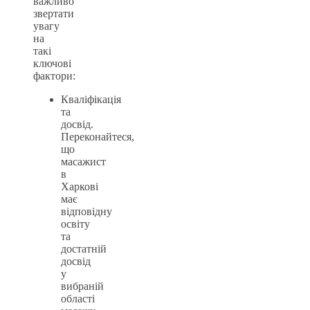
важливо
звертати
увагу
на
такі
ключові
фактори:
Кваліфікація
та
досвід.
Переконайтеся,
що
масажист
в
Харкові
має
відповідну
освіту
та
достатній
досвід
у
вибраній
області