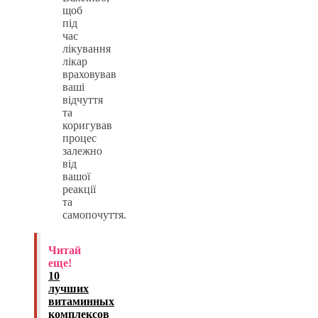
щоб
під
час
лікування
лікар
враховував
ваші
відчуття
та
коригував
процес
залежно
від
вашої
реакції
та
самопочуття.
Читай
еще!
10
лучших
витаминных
комплексов