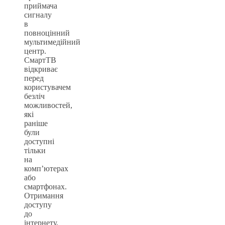
приймача
сигналу
в
повноцінний
мультимедійний
центр.
СмартТВ
відкриває
перед
користувачем
безліч
можливостей,
які
раніше
були
доступні
тільки
на
комп’ютерах
або
смартфонах.
Отримання
доступу
до
інтернету,