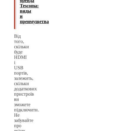
бренда
Tescoma:
виды
и
преимущетва
Від
того,
скільки
буде
HDMI
і
USB
портів,
залежить,
скільки
додаткових
пристроїв
ви
зможете
підключити.
Не
забувайте
про
якість