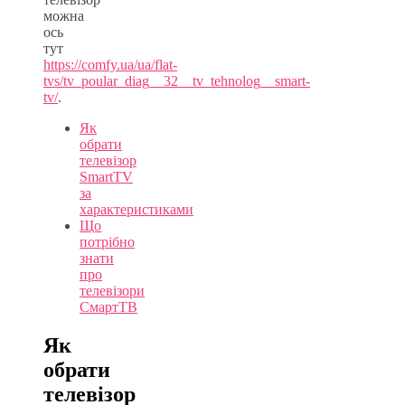
можна
ось
тут
https://comfy.ua/ua/flat-
tvs/tv_poular_diag__32__tv_tehnolog__smart-
tv/
.
Як
обрати
телевізор
SmartTV
за
характеристиками
Що
потрібно
знати
про
телевізори
СмартТВ
Як
обрати
телевізор