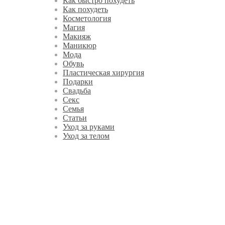
Как быстро похудеть
Как похудеть
Косметология
Магия
Макияж
Маникюр
Мода
Обувь
Пластическая хирургия
Подарки
Свадьба
Секс
Семья
Статьи
Уход за руками
Уход за телом