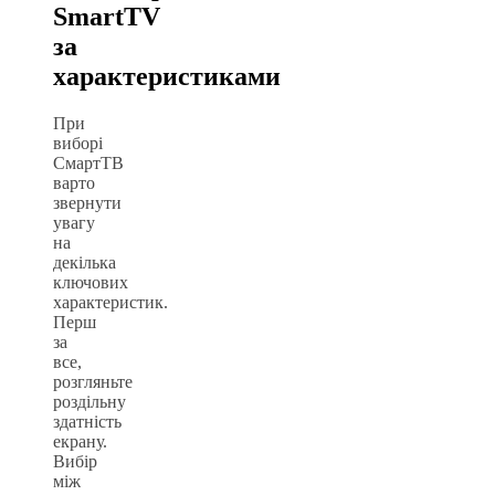
SmartTV
за
характеристиками
При
виборі
СмартТВ
варто
звернути
увагу
на
декілька
ключових
характеристик.
Перш
за
все,
розгляньте
роздільну
здатність
екрану.
Вибір
між