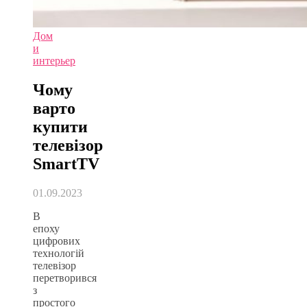
Дом
и
интерьер
Чому
варто
купити
телевізор
SmartTV
01.09.2023
В
епоху
цифрових
технологій
телевізор
перетворився
з
простого