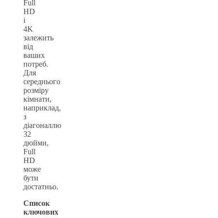
Full
HD
і
4K
залежить
від
ваших
потреб.
Для
середнього
розміру
кімнати,
наприклад,
з
діагоналлю
32
дюйми,
Full
HD
може
бути
достатньо.
Список
ключових