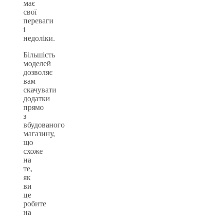
має
свої
переваги
і
недоліки.
Більшість
моделей
дозволяє
вам
скачувати
додатки
прямо
з
вбудованого
магазину,
що
схоже
на
те,
як
ви
це
робите
на