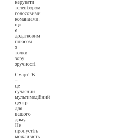
керувати
телевізором
голосовими
командами,
що
є
додатковим
плюсом
з
точки
зору
зручності.
СмартТВ
–
це
сучасний
мультимедійний
центр
для
вашого
дому.
Не
пропустіть
можливість