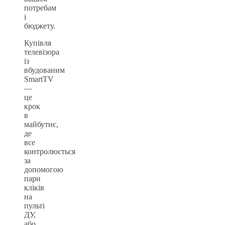
потребам
і
бюджету.
Купівля
телевізора
із
вбудованим
SmartTV
—
це
крок
в
майбутнє,
де
все
контролюється
за
допомогою
пари
кліків
на
пульті
ДУ,
або