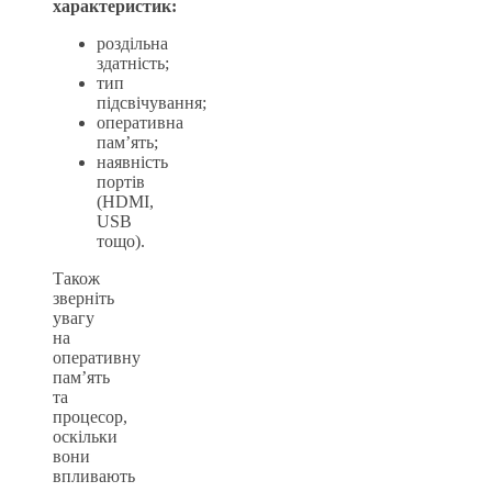
характеристик:
роздільна
здатність;
тип
підсвічування;
оперативна
пам’ять;
наявність
портів
(HDMI,
USB
тощо).
Також
зверніть
увагу
на
оперативну
пам’ять
та
процесор,
оскільки
вони
впливають