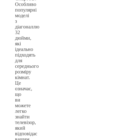
Особливо
популярні
моделі
з
діагоналлю
32
дюйми,
які
ідеально
підходять
для
середнього
розміру
кімнат.
Це
означає,
що
ви
можете
легко
знайти
телевізор,
який
відповідає
вашим