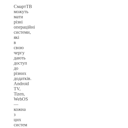
СмартТВ
можуть
мати
різні
операційні
системи,
які
в
свою
чергу
дають
доступ
до
різних
додатків.
Android
TV,
Tizen,
WebOS
—
кожна
з
цих
систем