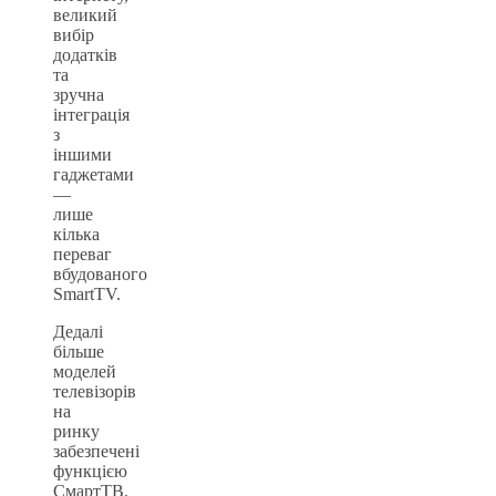
великий
вибір
додатків
та
зручна
інтеграція
з
іншими
гаджетами
—
лише
кілька
переваг
вбудованого
SmartTV.
Дедалі
більше
моделей
телевізорів
на
ринку
забезпечені
функцією
СмартТВ.