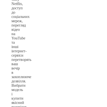
Netflix,
доступ
до
соціальних
мереж,
перегляд
відео
на
YouTube
та
інші
інтернет-
сервіси
перетворять
ваш
вечір
в
захоплююче
дозвілля.
Вибрати
модель
і
купити
якісний
телевізор