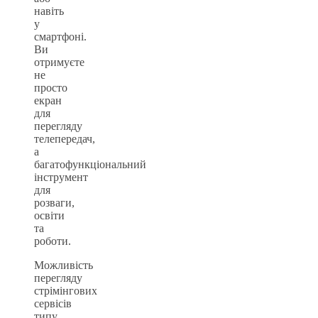
навіть
у
смартфоні.
Ви
отримуєте
не
просто
екран
для
перегляду
телепередач,
а
багатофункціональний
інструмент
для
розваги,
освіти
та
роботи.
Можливість
перегляду
стрімінгових
сервісів
типу