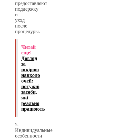
предоставляют
поддержку
и
уход
после
процедуры.
Читай
еще!
Догляд
за
шкірою
навколо
очей:
потужні
засоби,
які
реально
працюють
5.
Индивидуальные
особенности