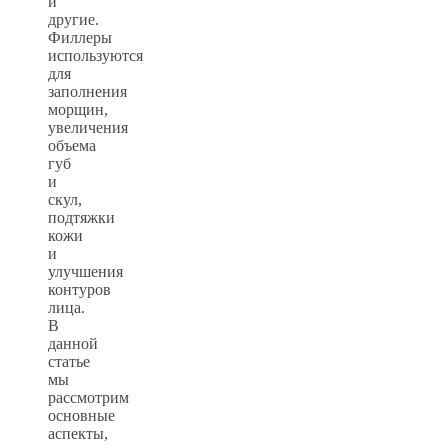
и
другие.
Филлеры
используются
для
заполнения
морщин,
увеличения
объема
губ
и
скул,
подтяжки
кожи
и
улучшения
контуров
лица.
В
данной
статье
мы
рассмотрим
основные
аспекты,