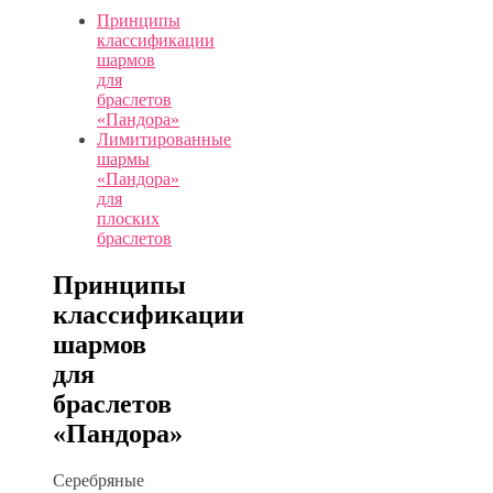
Принципы
классификации
шармов
для
браслетов
«Пандора»
Лимитированные
шармы
«Пандора»
для
плоских
браслетов
Принципы
классификации
шармов
для
браслетов
«Пандора»
Серебряные