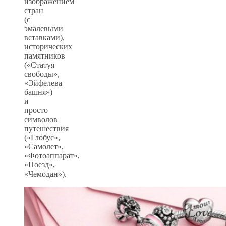
изображением
стран
(с
эмалевыми
вставками),
исторических
памятников
(«Статуя
свободы»,
«Эйфелева
башня»)
и
просто
символов
путешествия
(«Глобус»,
«Самолет»,
«Фотоаппарат»,
«Поезд»,
«Чемодан»).