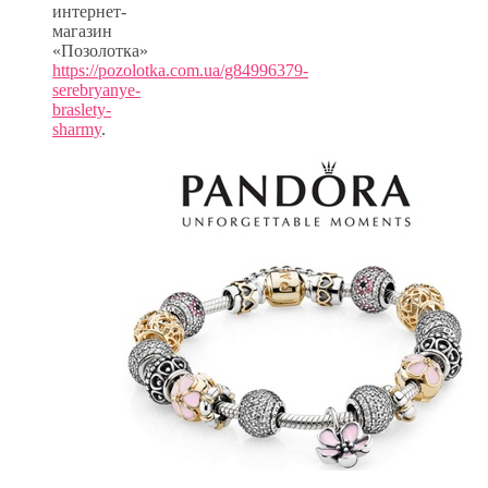
интернет-
магазин
«Позолотка»
https://pozolotka.com.ua/g84996379-
serebryanye-
braslety-
sharmy
.