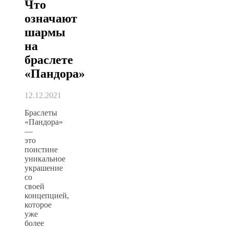
Что
означают
шармы
на
браслете
«Пандора»
12.12.2021
Браслеты
«Пандора»
—
это
поистине
уникальное
украшение
со
своей
концепцией,
которое
уже
более