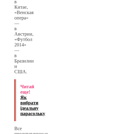
в
Китае,
«Венская
опера»
—
в
Австрии,
«Футбол
2014»
—
в
Бразилии
и
США.
Читай
еще!
Як
вибрати
ідеальну
парасольку
Все
представленные