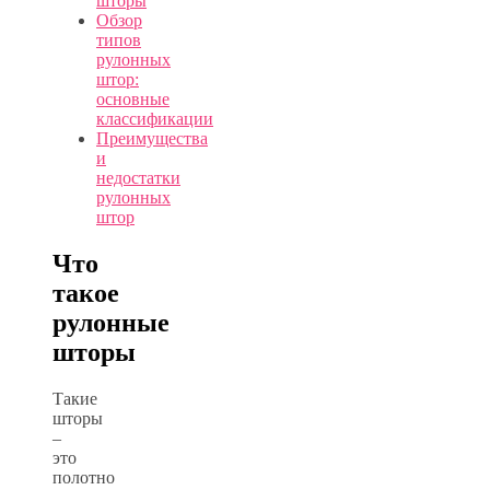
шторы
Обзор
типов
рулонных
штор:
основные
классификации
Преимущества
и
недостатки
рулонных
штор
Что
такое
рулонные
шторы
Такие
шторы
–
это
полотно