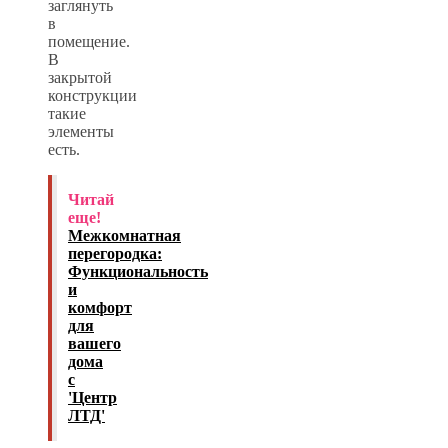
заглянуть
в
помещение.
В
закрытой
конструкции
такие
элементы
есть.
Читай
еще!
Межкомнатная
перегородка:
Функциональность
и
комфорт
для
вашего
дома
с
'Центр
ЛТД'