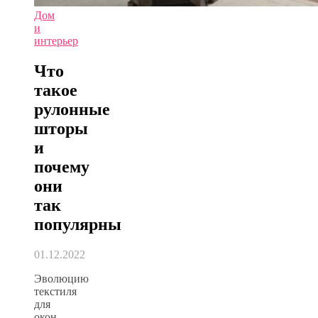
Дом
и
интерьер
Что
такое
рулонные
шторы
и
почему
они
так
популярны
01.12.2022
Эволюцию
текстиля
для
окон