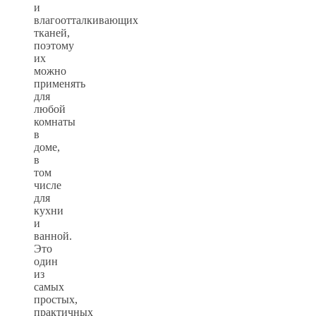
и
влагоотталкивающих
тканей,
поэтому
их
можно
применять
для
любой
комнаты
в
доме,
в
том
числе
для
кухни
и
ванной.
Это
один
из
самых
простых,
практичных