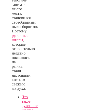
текстиль
занимал
много
места,
становился
своеобразным
пылесборником.
Поэтому
рулонные
шторы
,
которые
относительно
недавно
появились
на
рынке,
стали
настоящим
глотком
свежего
воздуха.
Что
такое
рулонные