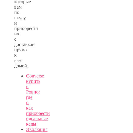
которые
вам
по
вкусу,
и
приобрести
их
с
доставкой
прямо
к
вам
домой.
Converse
купить
в
Ровно:
где
и
как
приобрести
идеальные
кеды
Эволюция