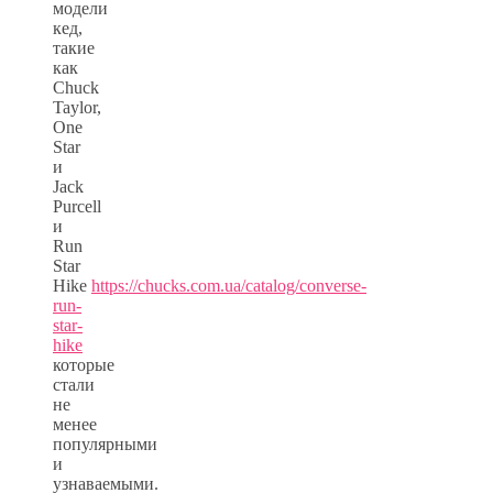
модели
кед,
такие
как
Chuck
Taylor,
One
Star
и
Jack
Purcell
и
Run
Star
Hike
https://chucks.com.ua/catalog/converse-
run-
star-
hike
которые
стали
не
менее
популярными
и
узнаваемыми.