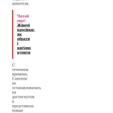
ценителя.
Читай
еще!
Жіночі
кросівки:
як
обрати
і
вигідно
купити
С
течением
времени,
Converse
не
останавливалась
на
достигнутом
и
представила
новые