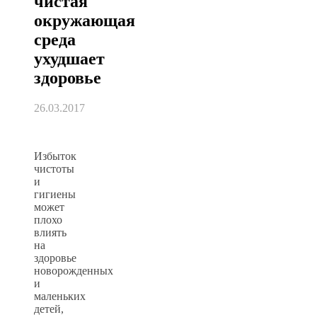
чистая
окружающая
среда
ухудшает
здоровье
26.03.2017
Избыток
чистоты
и
гигиены
может
плохо
влиять
на
здоровье
новорожденных
и
маленьких
детей,