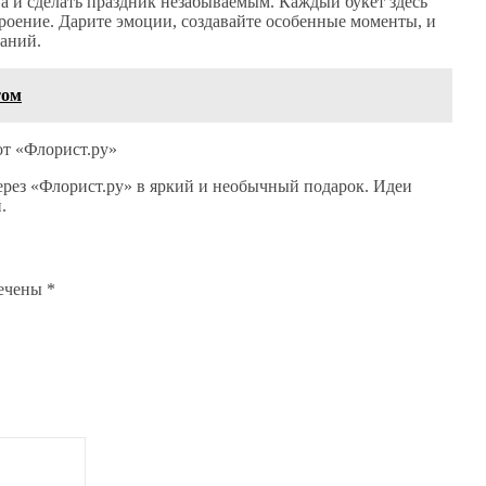
ва и сделать праздник незабываемым. Каждый букет здесь
троение. Дарите эмоции, создавайте особенные моменты, и
наний.
том
от «Флорист.ру»
 через «Флорист.ру» в яркий и необычный подарок. Идеи
.
мечены
*