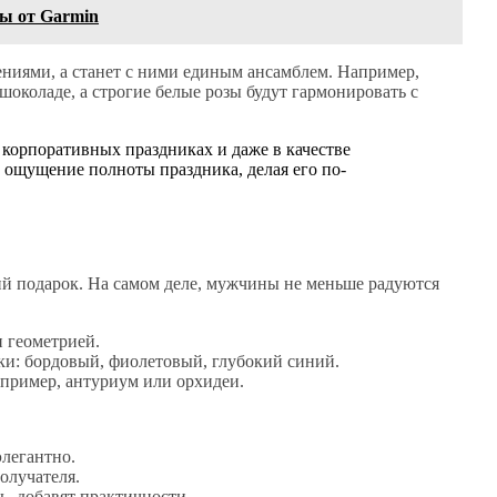
ы от Garmin
щениями, а станет с ними единым ансамблем. Например,
околаде, а строгие белые розы будут гармонировать с
 корпоративных праздниках и даже в качестве
 ощущение полноты праздника, делая его по-
й подарок. На самом деле, мужчины не меньше радуются
 геометрией.
и: бордовый, фиолетовый, глубокий синий.
апример, антуриум или орхидеи.
элегантно.
олучателя.
ь, добавят практичности.