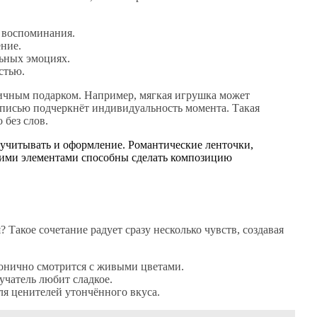
 воспоминания.
ние.
льных эмоциях.
стью.
ичным подарком. Например, мягкая игрушка может
дписью подчеркнёт индивидуальность момента. Такая
 без слов.
 учитывать и оформление. Романтические ленточки,
кими элементами способны сделать композицию
 Такое сочетание радует сразу несколько чувств, создавая
онично смотрится с живыми цветами.
учатель любит сладкое.
я ценителей утончённого вкуса.