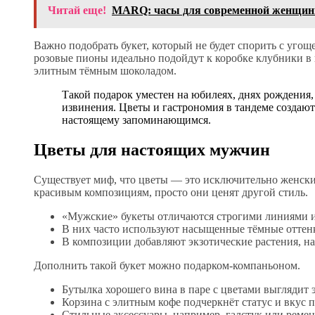
Читай еще!
MARQ: часы для современной женщин
Важно подобрать букет, который не будет спорить с уго
розовые пионы идеально подойдут к коробке клубники в ш
элитным тёмным шоколадом.
Такой подарок уместен на юбилеях, днях рождения,
извинения. Цветы и гастрономия в тандеме создают
настоящему запоминающимся.
Цветы для настоящих мужчин
Существует миф, что цветы — это исключительно женски
красивым композициям, просто они ценят другой стиль.
«Мужские» букеты отличаются строгими линиями и
В них часто используют насыщенные тёмные оттенк
В композиции добавляют экзотические растения, н
Дополнить такой букет можно подарком-компаньоном.
Бутылка хорошего вина в паре с цветами выглядит 
Корзина с элитным кофе подчеркнёт статус и вкус п
Стильные аксессуары, например, галстук или ремен