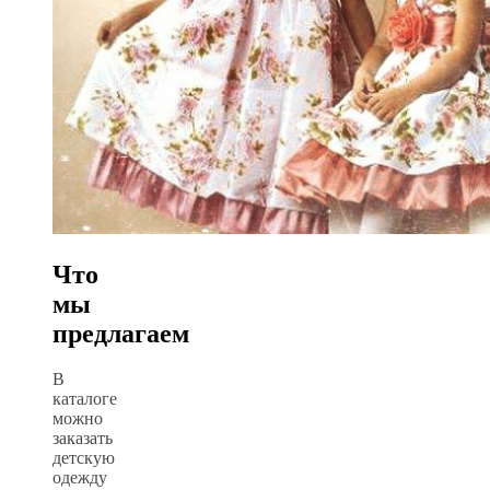
Что
мы
предлагаем
В
каталоге
можно
заказать
детскую
одежду