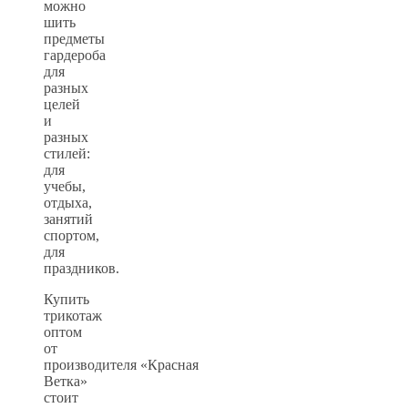
можно
шить
предметы
гардероба
для
разных
целей
и
разных
стилей:
для
учебы,
отдыха,
занятий
спортом,
для
праздников.
Купить
трикотаж
оптом
от
производителя «Красная
Ветка»
стоит