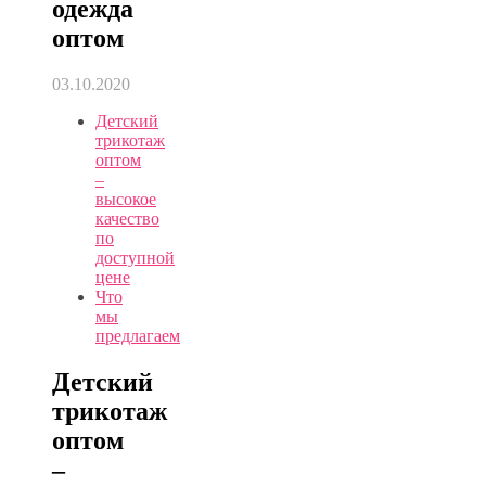
одежда
оптом
03.10.2020
Детский
трикотаж
оптом
–
высокое
качество
по
доступной
цене
Что
мы
предлагаем
Детский
трикотаж
оптом
–