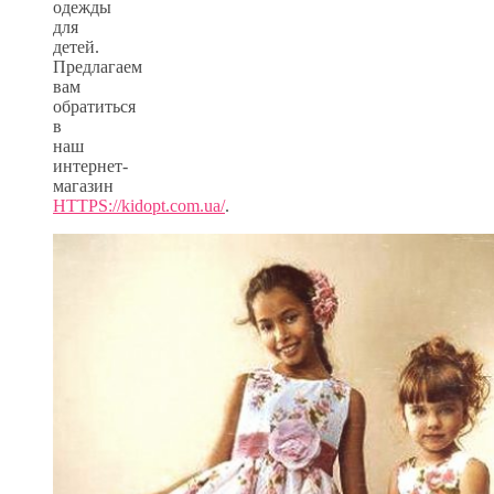
одежды
для
детей.
Предлагаем
вам
обратиться
в
наш
интернет-
магазин
HTTPS://kidopt.com.ua/
.