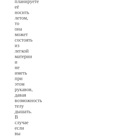
планируете
её
носить
летом,
то
она
может
состоять
из
легкой
материи
и
не
иметь
при
этом
рукавов,
давая
возможность
телу
дышать.
В
случае
если
вы