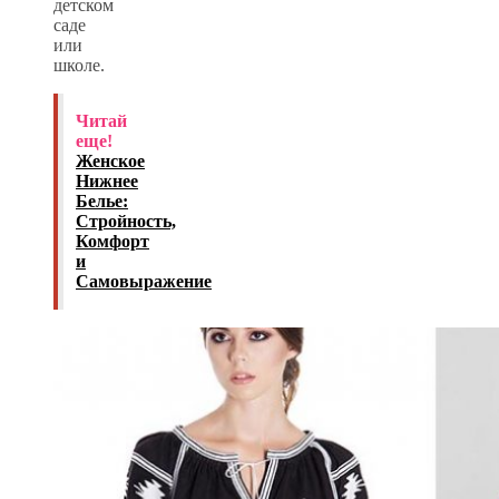
детском
саде
или
школе.
Читай
еще!
Женское
Нижнее
Белье:
Стройность,
Комфорт
и
Самовыражение