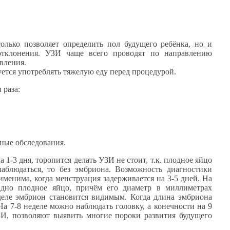
олько позволяет определить пол будущего ребёнка, но и
отклонения. УЗИ чаще всего проводят по направлению
вления.
ется употреблять тяжелую еду перед процедурой.
 раза:
ные обследования.
1-3 дня, торопится делать УЗИ не стоит, т.к. плодное яйцо
наблюдаться, то без эмбриона. Возможность диагностики
менима, когда менструация задерживается на 3-5 дней. На
идно плодное яйцо, причём его диаметр в миллиметрах
деле эмбрион становится видимым. Когда длина эмбриона
На 7-8 неделе можно наблюдать головку, а конечности на 9
ЗИ, позволяют выявить многие пороки развития будущего