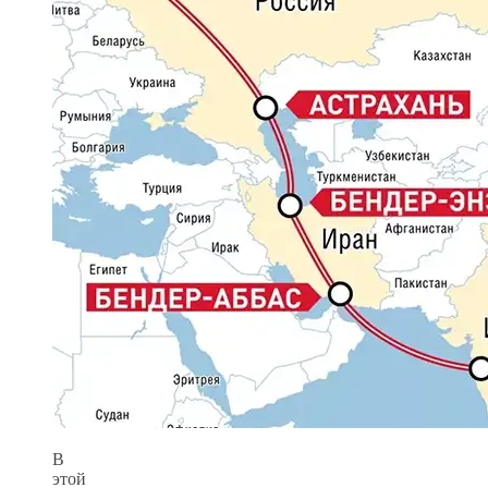
В
этой