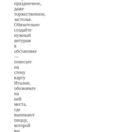
праздничное,
даже
торжественное,
застолье.
Обязательно
создайте
нужный
антураж
в
обстановке
—
повесьте
на
стену
карту
Италии,
обозначьте
на
ней
места,
где
выпекают
пиццу,
которой
вы