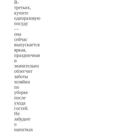
В-
третьих,
купите
одноразовую
посуду
—
она
сейчас
выпускается
яркая,
праздничная
и
значительно
облегчит
заботы
хозяйки
по
уборке
после
ухода
гостей.
Не
забудьте
о
напитках