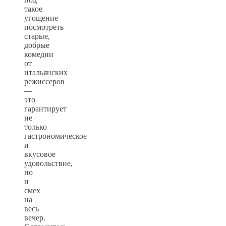
такое
угощение
посмотреть
старые,
добрые
комедии
от
итальянских
режиссеров
—
это
гарантирует
не
только
гастрономическое
и
вкусовое
удовольствие,
но
и
смех
на
весь
вечер.