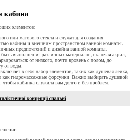
я кабина
ющих элементов:
ого или матового стекла и служат для создания
стью кабины и внешним пространством ванной комнаты.
 личных предпочтений и дизайна ванной комнаты.
быть выполнен из различных материалов, включая акрил,
рьироваться: от низкого, почти вровень с полом, до
у от воды.
ключает в себя набор элементов, таких как душевая лейка,
ие как гидромассажные форсунки. Важно выбирать душевой
 чтобы кабинка служила вам долго и без проблем.
илістичної концепції спальні
решение: