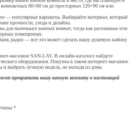
размер вашей ванной комнаты и место, где вы планируете
т компактных 80×80 см до просторных 120×90 см или
талл — популярные варианты. Выбирайте материал, который
ане прочности, ухода и дизайна.
ны для маленьких ванных комнат, тогда как распашные или
торных помещениях.
 баня, радио — все это может сделать вашу душевую кабину
нет-магазине SAN-LAV. В онлайн-каталоге найдете
ческого оборудования. Покупка в таком интернет-магазине
ы и выбрать лучшую модель, не выходя из дома.
ожет превратить вашу ванную комнату в настоящий
мечены
*