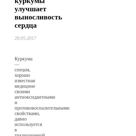
куркумы
улучшает
выносливость
сердца
29.05.2017
Куркума
—
специя,
хорошо
известная
медицине
своими
антиоксидантными
и
противовоспалительными
свойствами,
давно
используется
в
традиционной