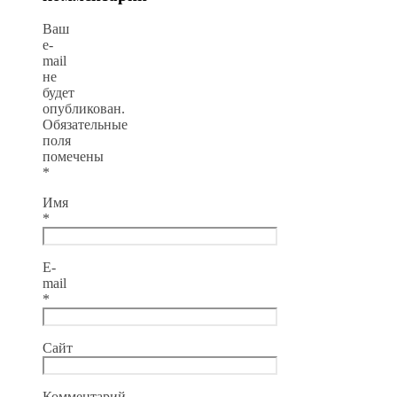
Ваш
e-
mail
не
будет
опубликован.
Обязательные
поля
помечены
*
Имя
*
E-
mail
*
Сайт
Комментарий