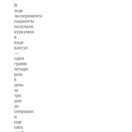
В
ходе
эксперимента
пациенты
получали
куркумин
в
виде
капсул
—
один
грамм
четыре
раза
в
день
за
три
дня
до
операции
и
еще
пять