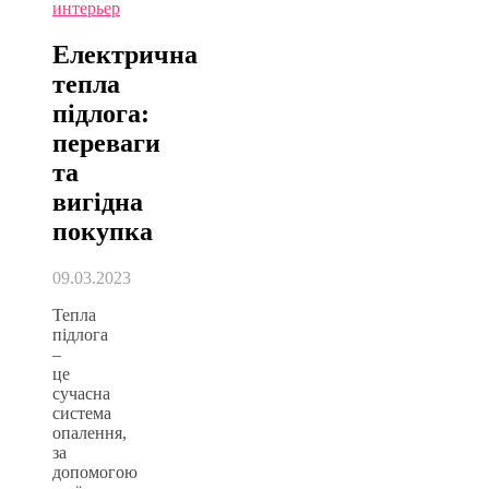
интерьер
Електрична
тепла
підлога:
переваги
та
вигідна
покупка
09.03.2023
Тепла
підлога
–
це
сучасна
система
опалення,
за
допомогою