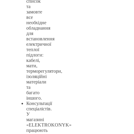
список
та
замовте
все
необхідне
обладнання
для
встановлення
електричної
теплої
підлоги:
кабелі,
мати,
терморегулятори,
ізоляційні
матеріали
та
багато
іншого.
Консультації
спеціалістів.
У
магазині
«ELEKTROKONYK»
працюють