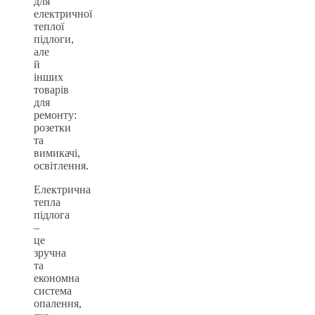
для
електричної
теплої
підлоги,
але
й
інших
товарів
для
ремонту:
розетки
та
вимикачі,
освітлення.
Електрична
тепла
підлога
–
це
зручна
та
економна
система
опалення,