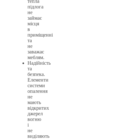
тепла
підлога
не
займає
місця
в
приміщенні
та
не
заважає
меблям.
Надійність
та
безпека.
Елементи
системи
опалення
не
мають
відкритих
джерел
вогню
і
не
виділяють