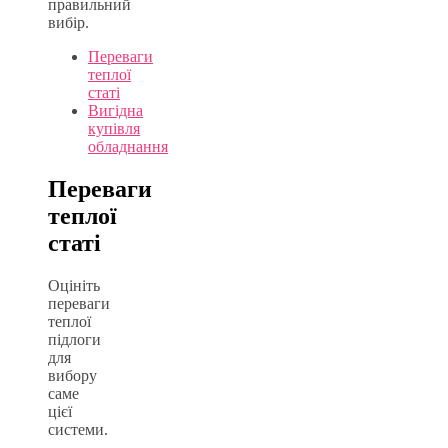
правильний
вибір.
Переваги
теплої
статі
Вигідна
купівля
обладнання
Переваги
теплої
статі
Оцініть
переваги
теплої
підлоги
для
вибору
саме
цієї
системи.