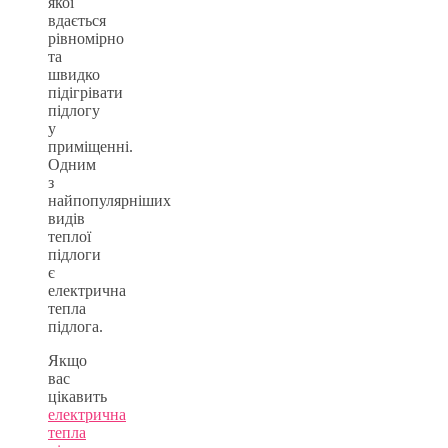
якої
вдається
рівномірно
та
швидко
підігрівати
підлогу
у
приміщенні.
Одним
з
найпопулярніших
видів
теплої
підлоги
є
електрична
тепла
підлога.
Якщо
вас
цікавить
електрична
тепла