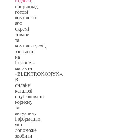
підлога
,
наприклад,
готові
комплекти
або
окремі
товари
та
комплектуючі,
завітайте
на
інтернет-
магазин
«ELEKTROKONYK».
В
онлайн-
каталозі
опубліковано
корисну
та
актуальну
інформацію,
яка
допоможе
зробити