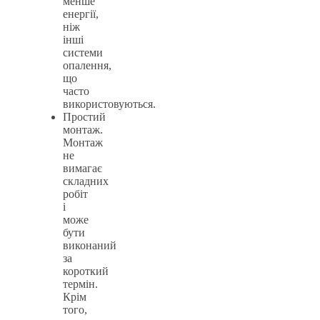
менше
енергії,
ніж
інші
системи
опалення,
що
часто
використовуються.
Простий
монтаж.
Монтаж
не
вимагає
складних
робіт
і
може
бути
виконаний
за
короткий
термін.
Крім
того,