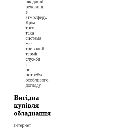
шкідливі
речовини
в
атмосферу.
Крім
того,
така
система
має
тривалий
термін
служби
і
не
потребує
особливого
догляду.
Вигідна
купівля
обладнання
Інтернет-