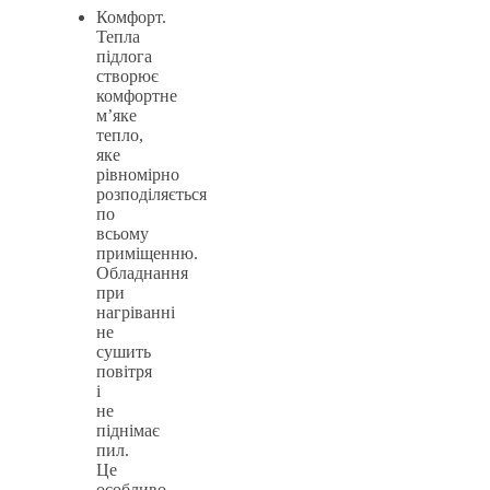
Комфорт.
Тепла
підлога
створює
комфортне
м’яке
тепло,
яке
рівномірно
розподіляється
по
всьому
приміщенню.
Обладнання
при
нагріванні
не
сушить
повітря
і
не
піднімає
пил.
Це
особливо