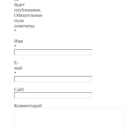
будет
опубликован.
Обязательные
поля
помечены
*
Имя
*
E-
mail
*
Сайт
Комментарий