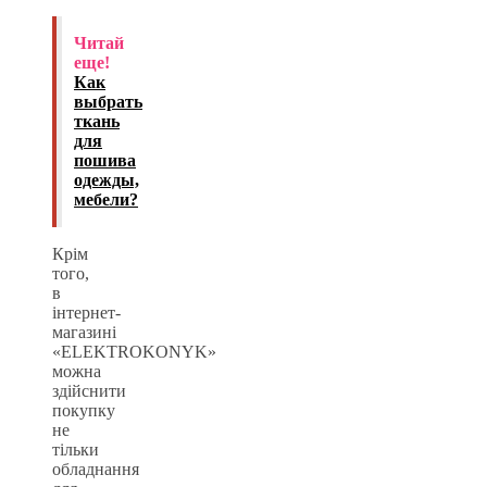
Читай
еще!
Как
выбрать
ткань
для
пошива
одежды,
мебели?
Крім
того,
в
інтернет-
магазині
«ELEKTROKONYK»
можна
здійснити
покупку
не
тільки
обладнання