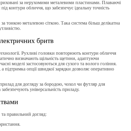
і приховані за нерухомими металевими пластинами. Плаваючі
під контури обличчя, що забезпечує ідеальну точність
за тонкою металевою сіткою. Така система більш делікатна
утливістю.
електричних бритв
технології. Рухливі головки повторюють контури обличчя
оматично визначають щільність щетини, адаптуючи
асні моделі застосовуються для сухого та волого гоління.
а підтримка опції швидкої зарядки дозволяє оперативно
рилад для догляду за бородою, чохол чи футляр для
 забезпечують універсальність приладу.
итвами
та правильний догляд:
ористання.