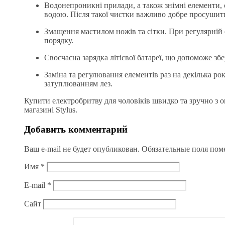
Водонепроникні прилади, а також знімні елементи,
водою. Після такої чистки важливо добре просушити
Змащення мастилом ножів та сітки. При регулярній 
порядку.
Своєчасна зарядка літієвої батареї, що допоможе зб
Заміна та регулювання елементів раз на декілька ро
затуплюванням лез.
Купити електробритву для чоловіків швидко та зручно з 
магазині Stylus.
Добавить комментарий
Ваш e-mail не будет опубликован.
Обязательные поля по
Имя
*
E-mail
*
Сайт