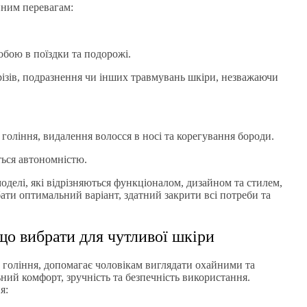
нним перевагам:
собою в поїздки та подорожі.
різів, подразнення чи інших травмувань шкіри, незважаючи
гоління, видалення волосся в носі та корегування бороди.
ться автономністю.
оделі, які відрізняються функціоналом, дизайном та стилем,
ати оптимальний варіант, здатний закрити всі потреби та
що вибрати для чутливої шкіри
ь гоління, допомагає чоловікам виглядати охайними та
ий комфорт, зручність та безпечність використання.
я: