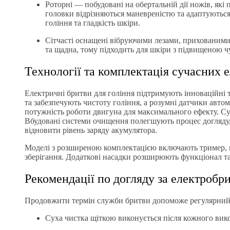
Роторні — побудовані на обертальній дії ножів, як
головки відрізняються маневреністю та адаптуються 
гоління та гладкість шкіри.
Сітчасті оснащені вібруючими лезами, прихованими 
та щадна, тому підходить для шкіри з підвищеною ч
Технології та комплектація сучасних 
Електричні бритви для гоління підтримують інноваційні 
та забезпечують чистоту гоління, а розумні датчики авт
потужність роботи двигуна для максимального ефекту. Суч
Вбудовані системи очищення полегшують процес догляду, 
відновити рівень заряду акумулятора.
Моделі з розширеною комплектацією включають тример, п
зберігання. Додаткові насадки розширюють функціонал та
Рекомендації по догляду за електробр
Продовжити термін служби бритви допоможе регулярний 
Суха чистка щіткою виконується після кожного вик