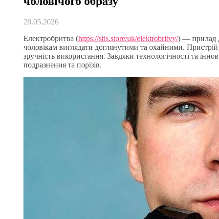
чоловічого образу
28.05.2026
Електробритва (
https://stls.store/uk/elektrobritvy/
) — прилад 
чоловікам виглядати доглянутими та охайними. Пристрій 
зручність використання. Завдяки технологічності та інно
подразнення та порізів.