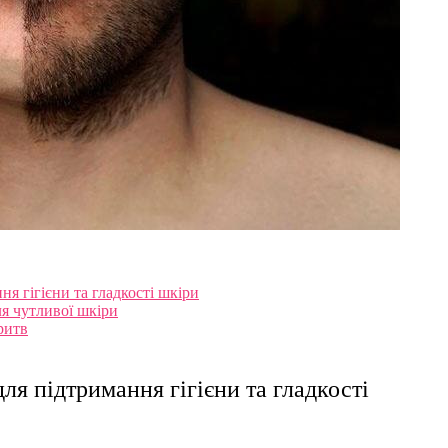
я гігієни та гладкості шкіри
ля чутливої шкіри
ритв
ля підтримання гігієни та гладкості