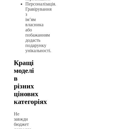
Персоналізація.
Гравірування
з
ім’ям
власника
або
побажанням
додасть
подарунку
унікальності.
Кращі
моделі
в
різних
цінових
категоріях
Не
завжди
бюджет