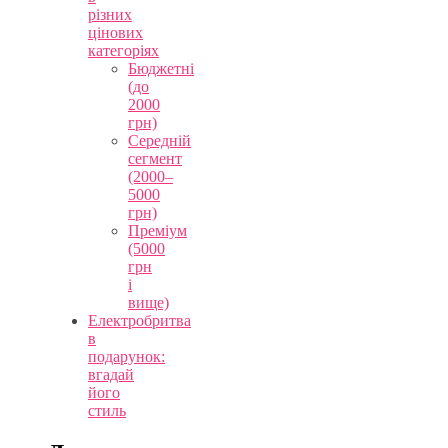
різних
цінових
категоріях
Бюджетні
(до
2000
грн)
Середній
сегмент
(2000–
5000
грн)
Преміум
(5000
грн
і
вище)
Електробритва
в
подарунок:
вгадай
його
стиль