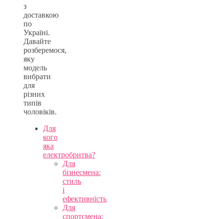
з
доставкою
по
Україні.
Давайте
розберемося,
яку
модель
вибрати
для
різних
типів
чоловіків.
Для
кого
яка
електробритва?
Для
бізнесмена:
стиль
і
ефективність
Для
спортсмена: