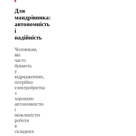
Для
мандрівника:
автономність
і
надійність
Чоловікам,
які
часто
бувають
у
відрядженнях,
потрібна
електробритва
з
хорошою
автономністю
і
можливістю
роботи
в
складних