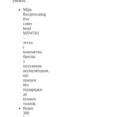
умовах.
Mijia
Reciprocating
five
cutter
head
MSW501
–
легка
і
компактна
бритва
з
потужним
акумулятором,
що
працює
без
підзарядки
до
кількох
тижнів.
Braun
300