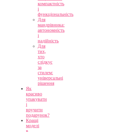
компактність
і
функціональність
Для
мандрівника:
автономність
і
надійність
Для
тих,
хто
слідкує
за
стилем:
універсальні
рішення
Як
красиво
упакувати
і
вручити
подарунок?
Кращі
моделі
в