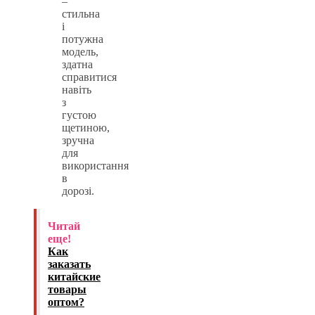
–
стильна
і
потужна
модель,
здатна
справитися
навіть
з
густою
щетиною,
зручна
для
використання
в
дорозі.
Читай
еще!
Как
заказать
китайские
товары
оптом?