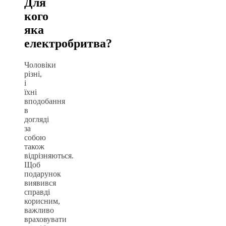
Для
кого
яка
електробритва?
Чоловіки
різні,
і
їхні
вподобання
в
догляді
за
собою
також
відрізняються.
Щоб
подарунок
виявився
справді
корисним,
важливо
враховувати