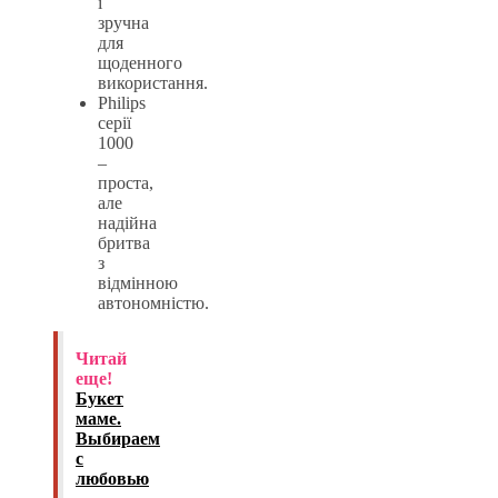
і
зручна
для
щоденного
використання.
Philips
серії
1000
–
проста,
але
надійна
бритва
з
відмінною
автономністю.
Читай
еще!
Букет
маме.
Выбираем
с
любовью