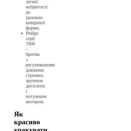
легкої
небритості
до
ідеально
вивіреної
форми.
Philips
серії
7000
–
бритва
з
регулюванням
довжини
стрижки,
зручним
дисплеєм
і
потужним
мотором.
Як
красиво
упакувати