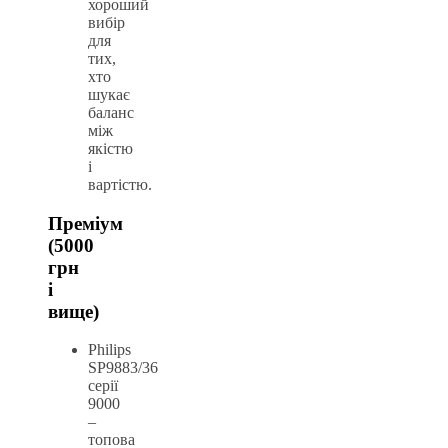
хороший
вибір
для
тих,
хто
шукає
баланс
між
якістю
і
вартістю.
Преміум
(5000
грн
і
вище)
Philips
SP9883/36
серії
9000
–
топова