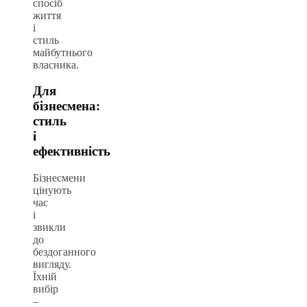
спосіб
життя
і
стиль
майбутнього
власника.
Для
бізнесмена:
стиль
і
ефективність
Бізнесмени
цінують
час
і
звикли
до
бездоганного
вигляду.
Їхній
вибір
–