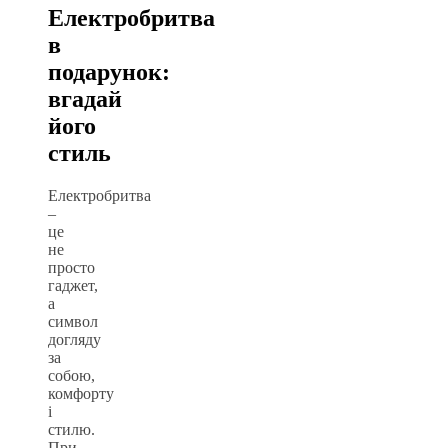
Електробритва
в
подарунок:
вгадай
його
стиль
Електробритва
–
це
не
просто
гаджет,
а
символ
догляду
за
собою,
комфорту
і
стилю.
При