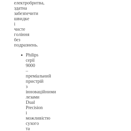
електробритва,
здатна
забезпечити
швидке
і
чисте
гоління
без
подразнень.
Philips
серії
9000
–
преміальний
пристрій
з
інноваційними
лезами
Dual
Precision
і
можливістю
сухого
та