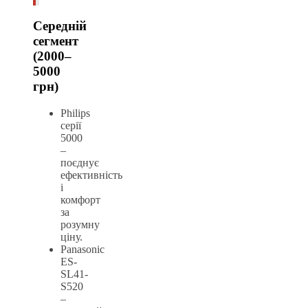
Середній
сегмент
(2000–
5000
грн)
Philips
серії
5000
–
поєднує
ефективність
і
комфорт
за
розумну
ціну.
Panasonic
ES-
SL41-
S520
–