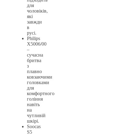
для
чоловіків,
які
завжди
в
русі.
Philips
X5006/00
–
сучасна
бритва
з
плавно
ковзаючими
головками
для
комфортного
гоління
навіть
на
чутливій
шкірі.
Soocas
S5