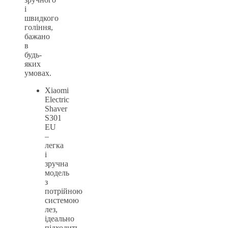
і
швидкого
гоління,
бажано
в
будь-
яких
умовах.
Xiaomi
Electric
Shaver
S301
EU
–
легка
і
зручна
модель
з
потрійною
системою
лез,
ідеально
підходить