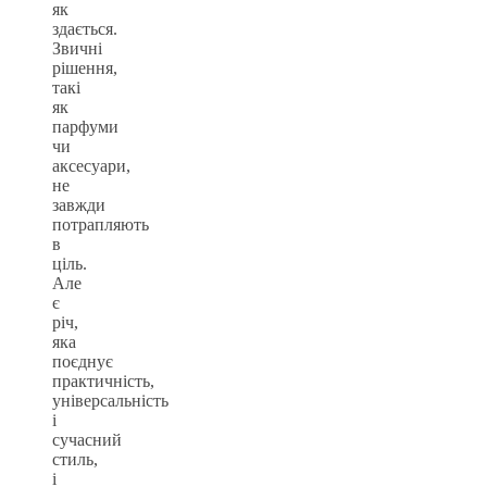
як
здається.
Звичні
рішення,
такі
як
парфуми
чи
аксесуари,
не
завжди
потрапляють
в
ціль.
Але
є
річ,
яка
поєднує
практичність,
універсальність
і
сучасний
стиль,
і