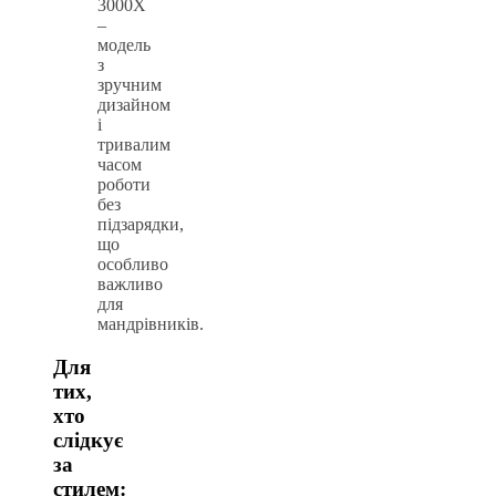
3000X
–
модель
з
зручним
дизайном
і
тривалим
часом
роботи
без
підзарядки,
що
особливо
важливо
для
мандрівників.
Для
тих,
хто
слідкує
за
стилем: