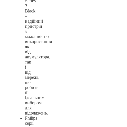
Series
3
Black
–
надійний
пристрій
з
можливістю
використання
як
від
акумулятора,
так
і
від
мережі,
що
робить
її
ідеальним
вибором
для
відряджень.
Philips
серії