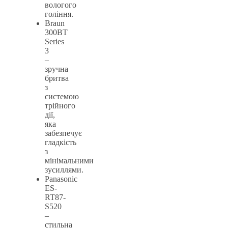
вологого
гоління.
Braun
300BT
Series
3
–
зручна
бритва
з
системою
трійного
дії,
яка
забезпечує
гладкість
з
мінімальними
зусиллями.
Panasonic
ES-
RT87-
S520
–
стильна