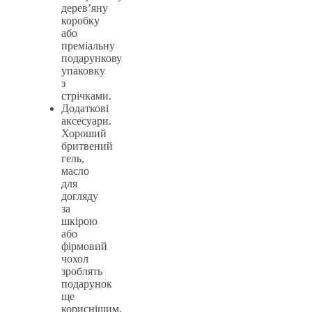
дерев’яну
коробку
або
преміальну
подарункову
упаковку
з
стрічками.
Додаткові
аксесуари.
Хороший
бритвений
гель,
масло
для
догляду
за
шкірою
або
фірмовий
чохол
зроблять
подарунок
ще
кориснішим.