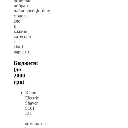
дозволяє
вибрати
найдорогоціннішу
модель,
але
в
кожній
категорії
є
гідні
варіанти.
Бюджетні
(до
2000
грн)
Xiaomi
Electric
Shaver
S101
EU
–
компактна