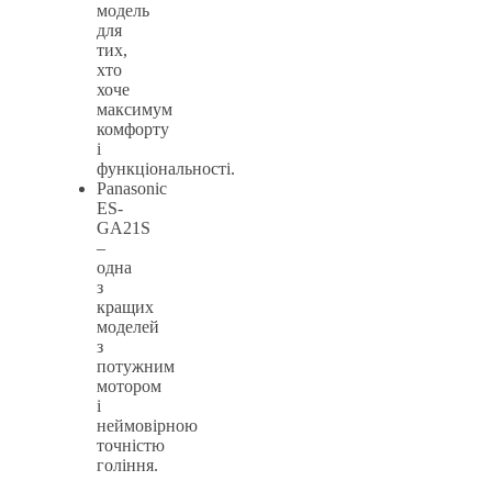
модель
для
тих,
хто
хоче
максимум
комфорту
і
функціональності.
Panasonic
ES-
GA21S
–
одна
з
кращих
моделей
з
потужним
мотором
і
неймовірною
точністю
гоління.