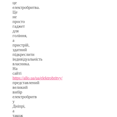
це
електробритва.
Це
не
просто
гаджет
для
гоління,
а
пристрій,
здатний
підкреслити
індивідуальність
власника.
На
сайті
https://allo.ua/ua/elektrobritvy/
представлений
великий
вибір
електробритв
у
Дніпрі,
а
також