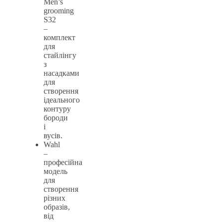
Men’s
grooming
S32
–
комплект
для
стайлінгу
з
насадками
для
створення
ідеального
контуру
бороди
і
вусів.
Wahl
–
професійна
модель
для
створення
різних
образів,
від