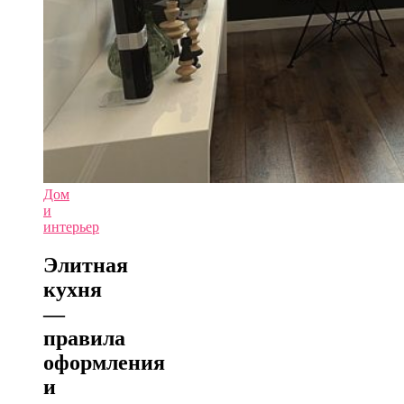
Дом
и
интерьер
Элитная
кухня
—
правила
оформления
и