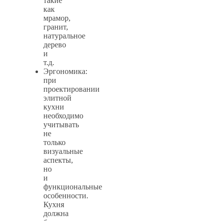
такие
как
мрамор,
гранит,
натуральное
дерево
и
т.д.
Эргономика:
при
проектировании
элитной
кухни
необходимо
учитывать
не
только
визуальные
аспекты,
но
и
функциональные
особенности.
Кухня
должна