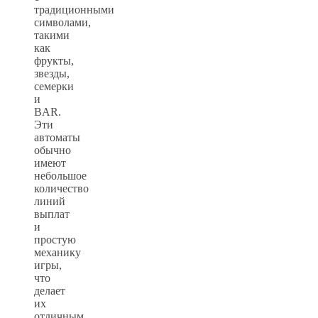
традиционными
символами,
такими
как
фрукты,
звезды,
семерки
и
BAR.
Эти
автоматы
обычно
имеют
небольшое
количество
линий
выплат
и
простую
механику
игры,
что
делает
их
отличным