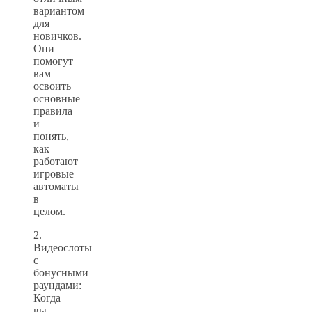
вариантом
для
новичков.
Они
помогут
вам
освоить
основные
правила
и
понять,
как
работают
игровые
автоматы
в
целом.
2.
Видеослоты
с
бонусными
раундами:
Когда
вы