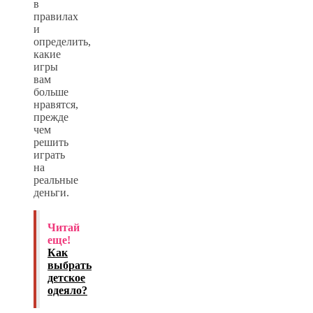
в
правилах
и
определить,
какие
игры
вам
больше
нравятся,
прежде
чем
решить
играть
на
реальные
деньги.
Читай
еще!
Как
выбрать
детское
одеяло?