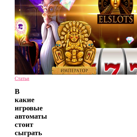
Статьи
В
какие
игровые
автоматы
стоит
сыграть