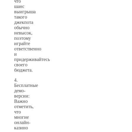
что
шанс
выигрыша
такого
джекпота
обычно
невысок,
поэтому
играйте
ответственно
и
придерживайтесь
своего
бюджета.
4.
Бесплатные
демо-
версии:
Важно
отметить,
что
многие
онлайн-
казино