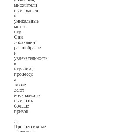
множители
выигрышей
и
уникальные
мини-
игры.
Они
добавляют
разнообразие
и
увлекательность
к
игровому
процессу,
а
также
дают
возможность
выиграть
больше
призов.
3.
Прогрессивные
джекпоты: