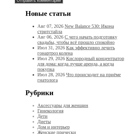
Новые статьи
Авг 07, 2026
New Balance 530: Икона
стритстайла
Авг 06, 2026
С чего начать подготовку
свадьбы, чтобы всё прошло спокойно
Июл 31, 2026
Как эффективно лечить
гонартроз колена
Июл 29, 2026
Кислородный концентратор
для дома: когда лучше аренда, а когда
покупка
Июл 28, 2026
Что происходит на приёме
гнатолога
Рубрики
Аксессуары для женщин
Гинекология
Дети
Диеты
Дом и интерьер
Женские прически