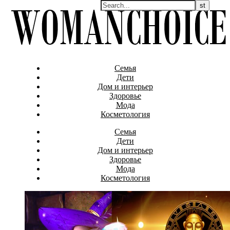
Семья
Дети
Дом и интерьер
Здоровье
Мода
Косметология
Семья
Дети
Дом и интерьер
Здоровье
Мода
Косметология