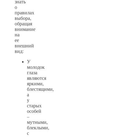
знать
о
правилах
выбора,
обращая
внимание
на
ее
внешний
вид:
У
молодок
глаза
являются
яркими,
блестящими,
а
у
старых
особей
–
мутными,
блеклыми,
с