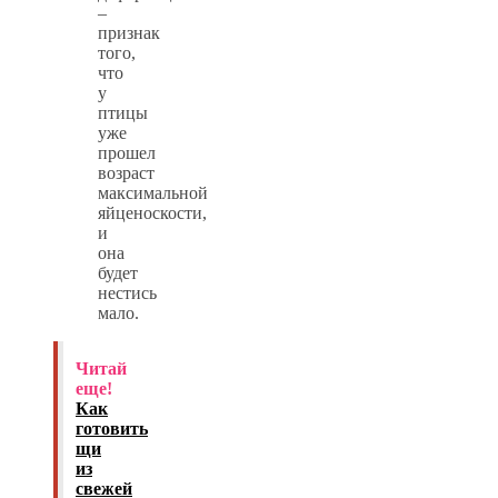
–
признак
того,
что
у
птицы
уже
прошел
возраст
максимальной
яйценоскости,
и
она
будет
нестись
мало.
Читай
еще!
Как
готовить
щи
из
свежей