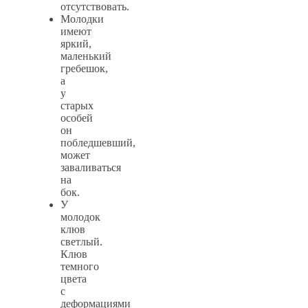
отсутствовать.
Молодки
имеют
яркий,
маленький
гребешок,
а
у
старых
особей
он
побледшевший,
может
заваливаться
на
бок.
У
молодок
клюв
светлый.
Клюв
темного
цвета
с
деформациями