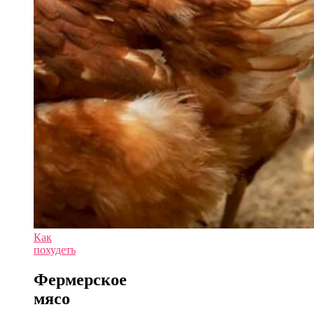
Как
похудеть
Фермерское
мясо