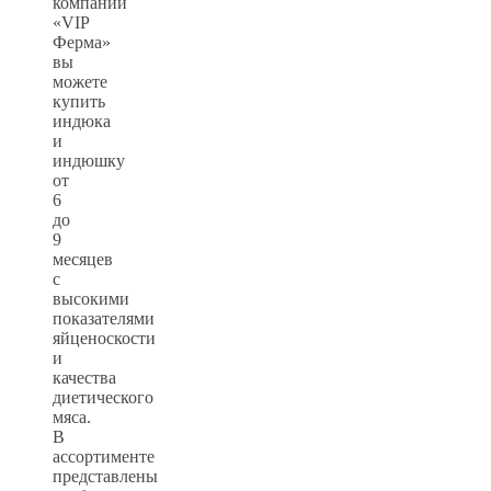
компании
«VIP
Ферма»
вы
можете
купить
индюка
и
индюшку
от
6
до
9
месяцев
с
высокими
показателями
яйценоскости
и
качества
диетического
мяса.
В
ассортименте
представлены