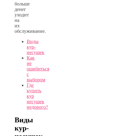
больше
денег
уходит
на
их
обслуживание.
Виды
кур-
несушек
Как
не
ошибиться
с
выбором
Где
купить
кур
несушек
недорого?
Виды
кур-