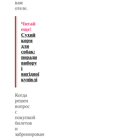
вам
отеле.
Читай
еще!
Сухий
корм
для
собак:
поради
вибору
і
вигідної
купівлі
Когда
решен
вопрос
с
покупкой
билетов
и
забронирован