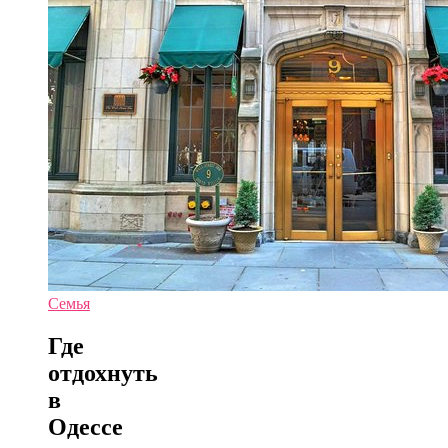
Семья
Где
отдохнуть
в
Одессе