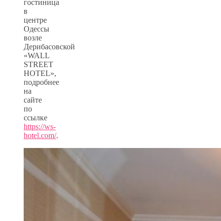
гостиница
в
центре
Одессы
возле
Дерибасовской
«WALL
STREET
HOTEL»,
подробнее
на
сайте
по
ссылке
https://ws-
hotel.com/
.