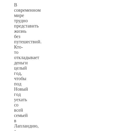
В
современном
мире
трудно
представить
жизнь
без
путешествий.
Кто-
то
откладывает
деньги
целый
год,
чтобы
под
Новый
год
уехать
со
всей
семьей
в
Лапландию,