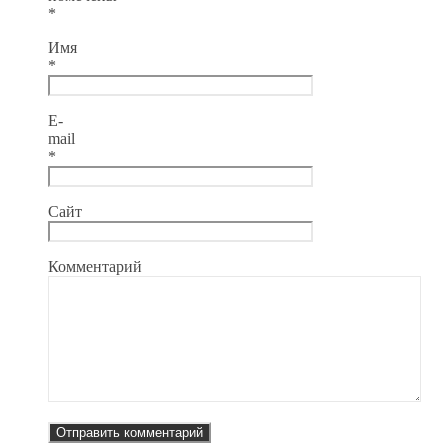
*
Имя
*
E-
mail
*
Сайт
Комментарий