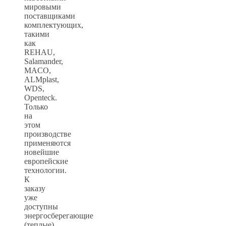
мировыми
поставщиками
комплектующих,
такими
как
REHAU,
Salamander,
MACO,
ALMplast,
WDS,
Openteck.
Только
на
этом
производстве
применяются
новейшие
европейские
технологии.
К
заказу
уже
доступны
энергосберегающие
(теплые)