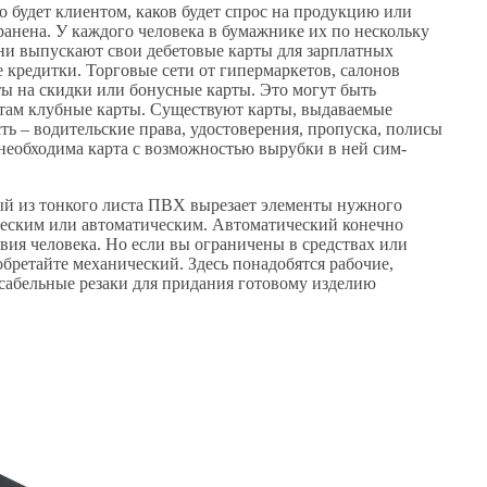
 будет клиентом, каков будет спрос на продукцию или
ранена. У каждого человека в бумажнике их по нескольку
Они выпускают свои дебетовые карты для зарплатных
 кредитки. Торговые сети от гипермаркетов, салонов
ы на скидки или бонусные карты. Это могут быть
там клубные карты. Существуют карты, выдаваемые
 – водительские права, удостоверения, пропуска, полисы
 необходима карта с возможностью вырубки в ней сим-
рый из тонкого листа ПВХ вырезает элементы нужного
ческим или автоматическим. Автоматический конечно
твия человека. Но если вы ограничены в средствах или
бретайте механический. Здесь понадобятся рабочие,
и сабельные резаки для придания готовому изделию