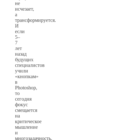
не
исчезает,
а
трансформируется.
И
если
5–
7
лет
назад
будущих
специалистов
учили
«кнопкам»
в
Photoshop,
то
сегодня
фокус
смещается
на
критическое
мышление
и
многозадачность.