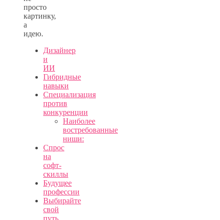
просто
картинку,
а
идею.
Дизайнер
и
ИИ
Гибридные
навыки
Специализация
против
конкуренции
Наиболее
востребованные
ниши:
Спрос
на
софт-
скиллы
Будущее
профессии
Выбирайте
свой
путь