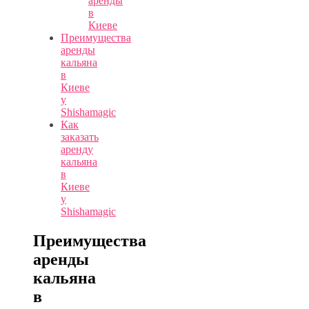
аренды
в
Киеве
Преимущества
аренды
кальяна
в
Киеве
у
Shishamagic
Как
заказать
аренду
кальяна
в
Киеве
у
Shishamagic
Преимущества
аренды
кальяна
в