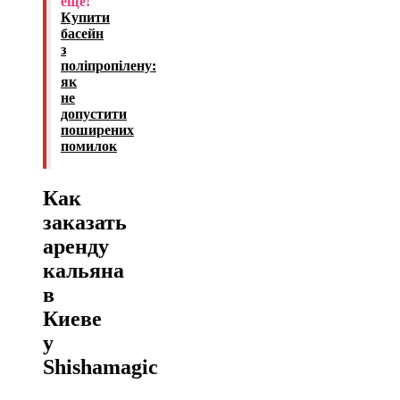
еще!
Купити
басейн
з
поліпропілену:
як
не
допустити
поширених
помилок
Как
заказать
аренду
кальяна
в
Киеве
у
Shishamagic