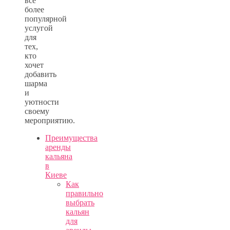
все
более
популярной
услугой
для
тех,
кто
хочет
добавить
шарма
и
уютности
своему
мероприятию.
Преимущества
аренды
кальяна
в
Киеве
Как
правильно
выбрать
кальян
для