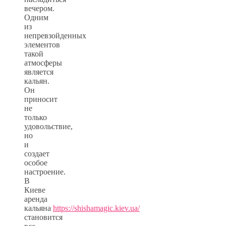
вечером.
Одним
из
непревзойденных
элементов
такой
атмосферы
является
кальян.
Он
приносит
не
только
удовольствие,
но
и
создает
особое
настроение.
В
Киеве
аренда
кальяна
https://shishamagic.kiev.ua/
становится