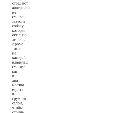
страдают
аллергией,
не
смогут
завести
собаку
которая
обильно
линяет.
Кроме
того
не
каждый
владелец
сможет
раз
в
два
месяца
ездить
в
груминг
салон,
чтобы
стричь