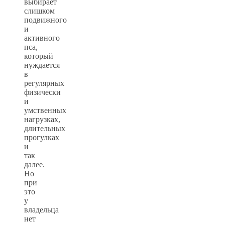
выбирает
слишком
подвижного
и
активного
пса,
который
нуждается
в
регулярных
физически
и
умственных
нагрузках,
длительных
прогулках
и
так
далее.
Но
при
это
у
владельца
нет