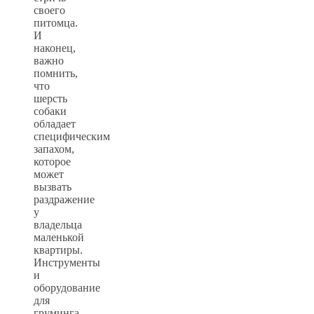
своего
питомца.
И
наконец,
важно
помнить,
что
шерсть
собаки
обладает
специфическим
запахом,
которое
может
вызвать
раздражение
у
владельца
маленькой
квартиры.
Инструменты
и
оборудование
для
груминга