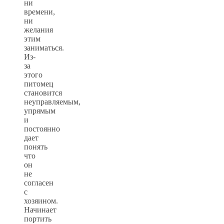
ни
времени,
ни
желания
этим
заниматься.
Из-
за
этого
питомец
становится
неуправляемым,
упрямым
и
постоянно
дает
понять
что
он
не
согласен
с
хозяином.
Начинает
портить