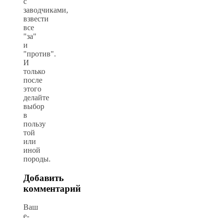
с
заводчиками,
взвести
все
"за"
и
"против".
И
только
после
этого
делайте
выбор
в
пользу
той
или
иной
породы.
Добавить
комментарий
Ваш
e-