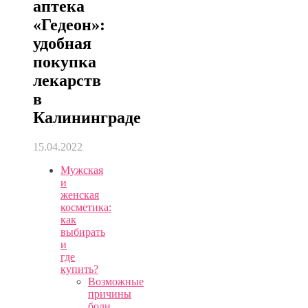
аптека
«Гедеон»:
удобная
покупка
лекарств
в
Калининграде
15.04.2022
Мужская
и
женская
косметика:
как
выбирать
и
где
купить?
Возможные
причины
боли