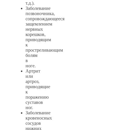
т.д.).
Заболевание
позвоночника,
сопровождающееся
защемлением
нервных
корешков,
приводящим
к
простреливающим
болям
в
ноге.
Артрит
или
артроз,
приводящие
к
поражению
суставов
ног.
Заболевание
кровеносных
сосудов
нижних