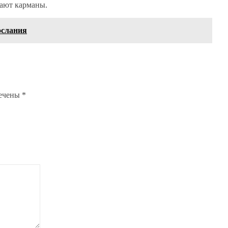
лают карманы.
ослания
мечены
*