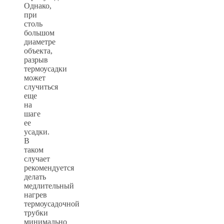
Однако,
при
столь
большом
диаметре
объекта,
разрыв
термоусадки
может
случиться
еще
на
шаге
ее
усадки.
В
таком
случает
рекомендуется
делать
медлительный
нагрев
термоусадочной
трубки
минимально