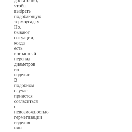
достаточно,
чтобы
выбрать
подобающую
термоусадку.
Но,
бывают
ситуации,
когда
есть
внезапный
перепад
диаметров
на
изделии.
В
подобном
случае
придется
согласиться
с
невозможностью
герметизации
изделия
или