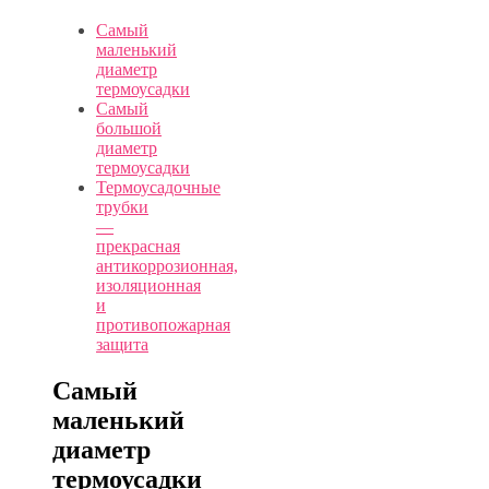
Самый
маленький
диаметр
термоусадки
Самый
большой
диаметр
термоусадки
Термоусадочные
трубки
—
прекрасная
антикоррозионная,
изоляционная
и
противопожарная
защита
Самый
маленький
диаметр
термоусадки