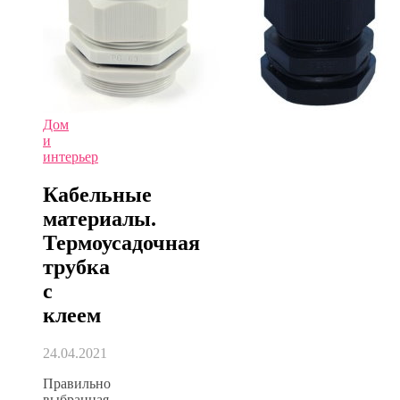
Дом
и
интерьер
Кабельные
материалы.
Термоусадочная
трубка
c
клеем
24.04.2021
Правильно
выбранная