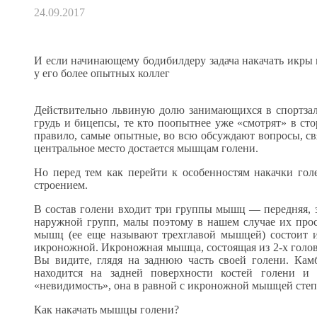
24.09.2017
И если начинающему бодибилдеру задача накачать икры в
у его более опытных коллег
Действительно львиную долю занимающихся в спортзал
грудь и бицепсы, те кто поопытнее уже «смотрят» в ст
правило, самые опытные, во всю обсуждают вопросы, св
центральное место достается мышцам голени.
Но перед тем как перейти к особенностям накачки го
строением.
В состав голени входит три группы мышц — передняя, 
наружной групп, малы поэтому в нашем случае их прост
мышц (ее еще называют трехглавой мышцей) состоит 
икроножной. Икроножная мышца, состоящая из 2-х голов
Вы видите, глядя на заднюю часть своей голени. Ка
находится на задней поверхности костей голени 
«невидимость», она в равной с икроножной мышцей сте
Как накачать мышцы голени?