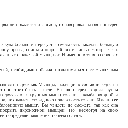
ряд ли покажется значимой, то наверняка вызовет интерес
е куда больше интересует возможность накачать большую
орону пресса, спины и широчайших и лишь некоторые, как
язанные с накачкой мышц ног. И именно в этих разговорах
леней, необходимо поближе познакомиться с ее мышечным
задняя и наружная. Мышцы, входящие в состав передней и
о не стоит брать в расчет. В свою очередь задняя группа
из двух самых крупных мышц голени – камбаловидной и
ок, покрывает всю заднюю поверхность голени. Именно ее
мбаловидную мышцу Вы увидеть не сможете, так как она
и покрыта икроножной мышцей. Но, несмотря на свою
пени определяет мышечный объем голени.