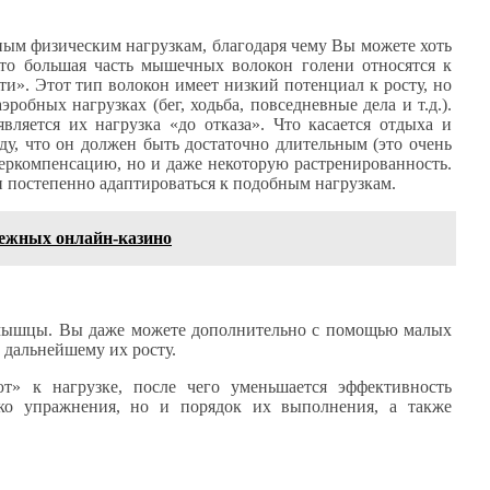
м физическим нагрузкам, благодаря чему Вы можете хоть
что большая часть мышечных волокон голени относятся к
и». Этот тип волокон имеет низкий потенциал к росту, но
робных нагрузках (бег, ходьба, повседневные дела и т.д.).
ляется их нагрузка «до отказа». Что касается отдыха и
ду, что он должен быть достаточно длительным (это очень
еркомпенсацию, но и даже некоторую растренированность.
 постепенно адаптироваться к подобным нагрузкам.
дежных онлайн-казино
а мышцы. Вы даже можете дополнительно с помощью малых
 дальнейшему их росту.
» к нагрузке, после чего уменьшается эффективность
ько упражнения, но и порядок их выполнения, а также