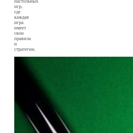
настольных
игр,
где
каждая
игра
имеет
свои
правила
и
стратегии.