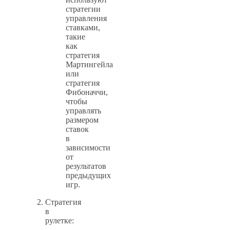
стратегии
управления
ставками,
такие
как
стратегия
Мартингейла
или
стратегия
Фибоначчи,
чтобы
управлять
размером
ставок
в
зависимости
от
результатов
предыдущих
игр.
Стратегия
в
рулетке: