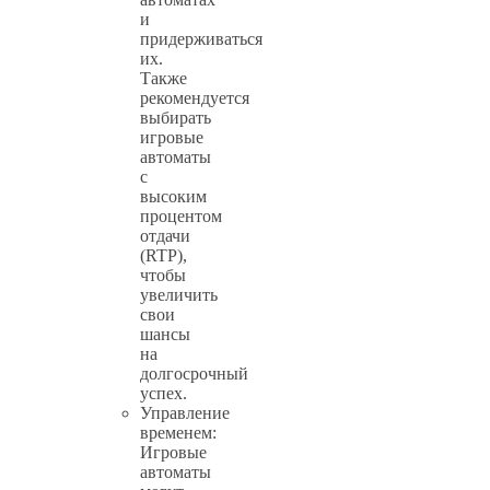
и
придерживаться
их.
Также
рекомендуется
выбирать
игровые
автоматы
с
высоким
процентом
отдачи
(RTP),
чтобы
увеличить
свои
шансы
на
долгосрочный
успех.
Управление
временем:
Игровые
автоматы