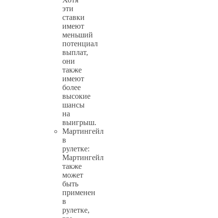
эти
ставки
имеют
меньший
потенциал
выплат,
они
также
имеют
более
высокие
шансы
на
выигрыш.
Мартингейл
в
рулетке:
Мартингейл
также
может
быть
применен
в
рулетке,