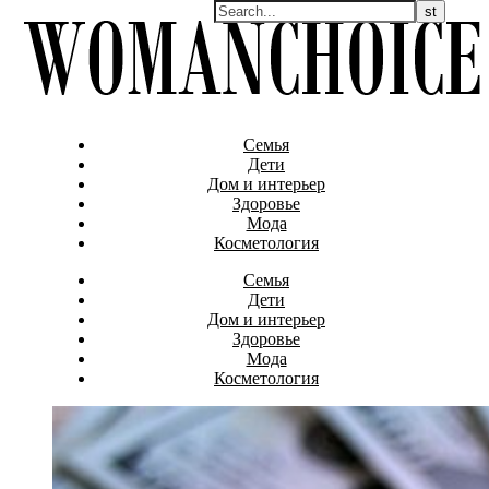
Семья
Дети
Дом и интерьер
Здоровье
Мода
Косметология
Семья
Дети
Дом и интерьер
Здоровье
Мода
Косметология