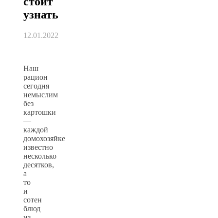
стоит
узнать
12.01.2022
Наш
рацион
сегодня
немыслим
без
картошки
—
каждой
домохозяйке
известно
несколько
десятков,
а
то
и
сотен
блюд
из