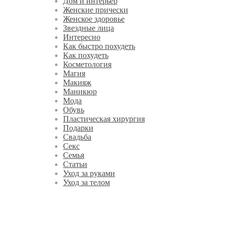
Дом и интерьер
Женские прически
Женское здоровье
Звездные лица
Интересно
Как быстро похудеть
Как похудеть
Косметология
Магия
Макияж
Маникюр
Мода
Обувь
Пластическая хирургия
Подарки
Свадьба
Секс
Семья
Статьи
Уход за руками
Уход за телом