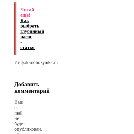
Читай
еще!
Как
выбрать
глубинный
насос
-
статья
Инф.domohozyaika.ru
Добавить
комментарий
Ваш
e-
mail
не
будет
опубликован.