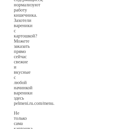
нормализуют
работу
кишечника.
Захотели
вареники
с
картошкой?
Можете
заказать
прямо
сейчас
свежие
и
вкусные
с
любой
начинкой
вареники
здесь
pelmeni.ru.com/menu.
Не
только
сама
картошка,