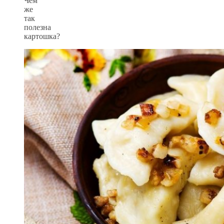
Чем
же
так
полезна
картошка?